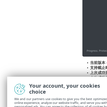
当前版本
•
支持截止
•
上次成功
•
上次成功
•
显示所有
•
Your account, your cookies
检查更新
•
choice
更改更新
•
We and our partners use cookies to give you the best optimize
各种更
online experience, analyze our website traffic, and serve you wit
的更新
personalized ads. You can agree to the collection of all cookies b