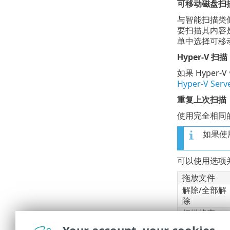
可移动磁盘扫
与智能扫描类似
要扫描其内容
单中选择可移
Hyper-V 扫描
如果 Hyper
Hyper-V Serv
重复上次扫描
使用完全相同
如果使
可以使用选项
拖放文件
解除/全部解
除
扫描状态
显示日志