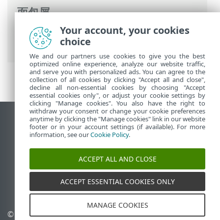
面包屑
Your account, your cookies
ESET 联机帮助
>
ESET Mail Security
>
高级
choice
设置
>
扫描
>
设备扫描
> 空闲状态扫描
We and our partners use cookies to give you the best
optimized online experience, analyze our website traffic,
and serve you with personalized ads. You can agree to the
collection of all cookies by clicking "Accept all and close",
decline all non-essential cookies by choosing "Accept
essential cookies only", or adjust your cookie settings by
clicking "Manage cookies". You also have the right to
withdraw your consent or change your cookie preferences
anytime by clicking the "Manage cookies" link in our website
查看桌面站点
footer or in your account settings (if available). For more
End of Life
information, see our
Cookie Policy
.
ESET 知识库
ACCEPT ALL AND CLOSE
ESET 论坛
ESET Status Portal
ACCEPT ESSENTIAL COOKIES ONLY
区域支持
MANAGE COOKIES
© 1992 - 2025 ESET, spol. s
管理 Cookie