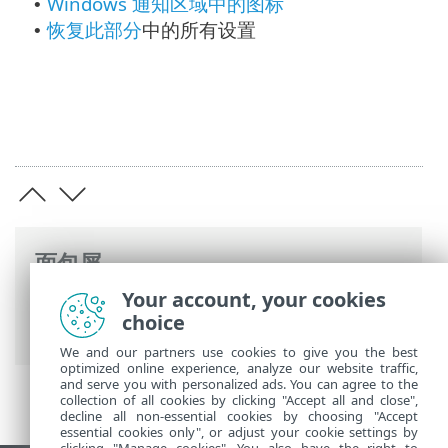
Windows 通知区域中的图标
•
恢复此部分
中的所有设置
•
面包屑
Your account, your cookies
ESET 联机帮助
>
ESET Mail Security
>
高级
choice
设置
> 用户界面
We and our partners use cookies to give you the best
optimized online experience, analyze our website traffic,
and serve you with personalized ads. You can agree to the
collection of all cookies by clicking "Accept all and close",
decline all non-essential cookies by choosing "Accept
essential cookies only", or adjust your cookie settings by