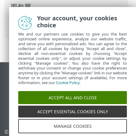
面包屑
Your account, your cookies
ESET 联机帮助
>
ESET Mail Security
>
高级
choice
设置
>
故障排除
> 诊断
We and our partners use cookies to give you the best
optimized online experience, analyze our website traffic,
and serve you with personalized ads. You can agree to the
collection of all cookies by clicking "Accept all and close",
decline all non-essential cookies by choosing "Accept
essential cookies only", or adjust your cookie settings by
clicking "Manage cookies". You also have the right to
withdraw your consent or change your cookie preferences
anytime by clicking the "Manage cookies" link in our website
查看桌面站点
footer or in your account settings (if available). For more
End of Life
information, see our
Cookie Policy
.
ESET 知识库
ACCEPT ALL AND CLOSE
ESET 论坛
ESET Status Portal
ACCEPT ESSENTIAL COOKIES ONLY
区域支持
MANAGE COOKIES
© 1992 - 2025 ESET, spol. s
管理 Cookie