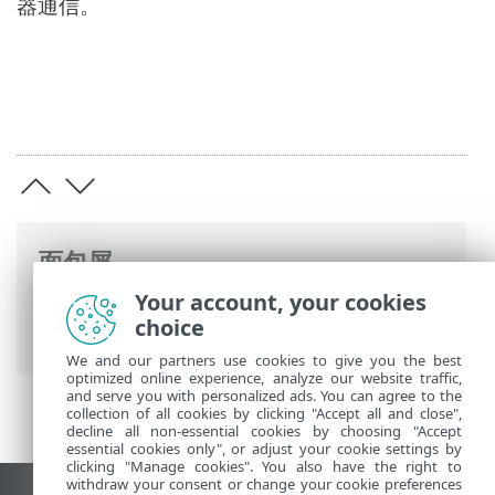
器通信。
面包屑
Your account, your cookies
ESET 联机帮助
>
ESET Mail Security
>
高级
choice
设置
>
连接
> 代理服务器
We and our partners use cookies to give you the best
optimized online experience, analyze our website traffic,
and serve you with personalized ads. You can agree to the
collection of all cookies by clicking "Accept all and close",
decline all non-essential cookies by choosing "Accept
essential cookies only", or adjust your cookie settings by
clicking "Manage cookies". You also have the right to
withdraw your consent or change your cookie preferences