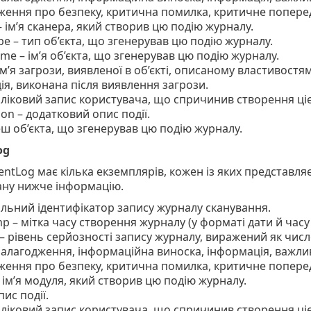
ення про безпеку, критична помилка, критичне попере
– ім’я сканера, який створив цю подію журналу.
pe – тип об’єкта, що згенерував цю подію журналу.
me – ім’я об’єкта, що згенерував цю подію журналу.
 ім’я загрози, виявленої в об’єкті, описаному властивостя
дія, виконана після виявлення загрози.
бліковий запис користувача, що спричинив створення цієї
ion – додатковий опис події.
еш об’єкта, що згенерував цю подію журналу.
og
entLog має кілька екземплярів, кожен із яких представляє
ану нижче інформацію.
кальний ідентифікатор запису журналу сканування.
p – мітка часу створення журналу (у форматі дати й часу
 – рівень серйозності запису журналу, виражений як числ
налагодження, інформаційна виноска, інформація, важли
ення про безпеку, критична помилка, критичне попере
 ім’я модуля, який створив цю подію журналу.
пис події.
бліковий запис користувача, що спричинив створення цієї