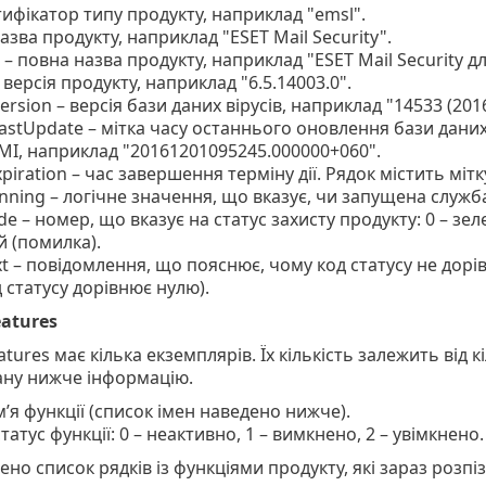
нтифікатор типу продукту, наприклад "emsl".
азва продукту, наприклад "ESET Mail Security".
 – повна назва продукту, наприклад "ESET Mail Security д
 версія продукту, наприклад "6.5.14003.0".
rsion – версія бази даних вірусів, наприклад "14533 (201
astUpdate – мітка часу останнього оновлення бази даних в
MI, наприклад "20161201095245.000000+060".
piration – час завершення терміну дії. Рядок містить міт
nning – логічне значення, що вказує, чи запущена служба
de – номер, що вказує на статус захисту продукту: 0 – зел
 (помилка).
xt – повідомлення, що пояснює, чому код статусу не дорі
 статусу дорівнює нулю).
eatures
atures має кілька екземплярів. Їх кількість залежить від 
ану нижче інформацію.
м’я функції (список імен наведено нижче).
статус функції: 0 – неактивно, 1 – вимкнено, 2 – увімкнено.
но список рядків із функціями продукту, які зараз розпі