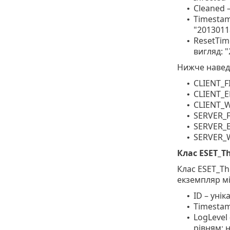
Cleaned 
•
Timestam
•
"2013011
ResetTim
•
вигляд: 
Нижче наведе
CLIENT_F
•
CLIENT_E
•
CLIENT_
•
SERVER_F
•
SERVER_
•
SERVER_
•
Клас ESET_T
Клас ESET_Th
екземпляр мі
ID – уні
•
Timestam
•
LogLevel
•
рівням: 