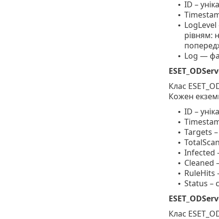
ID – уні
•
Timestam
•
LogLevel
•
рівням: 
попередж
Log — фа
•
ESET_ODServ
Клас ESET_OD
Кожен екзем
ID – уні
•
Timestam
•
Targets –
•
TotalSca
•
Infected 
•
Cleaned –
•
RuleHits
•
Status –
•
ESET_ODServ
Клас ESET_OD