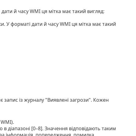
 дати й часу WMI ця мітка має такий вигляд:
и. У форматі дати й часу WMI ця мітка має такий
яє запис із журналу "Виявлені загрози". Кожен
 WMI).
о в діапазоні [0–8]. Значення відповідають таким
ва інформація, попередження, помилка,