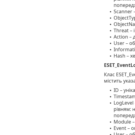
попередж
Scanner 
•
ObjectTy
•
ObjectNa
•
Threat –
•
Action – 
•
User – о
•
Informat
•
Hash – х
•
ESET_EventL
Клас ESET_Ev
містить указ
ID – уні
•
Timestam
•
LogLevel
•
рівням: 
попередж
Module –
•
Event – о
•
User – о
•