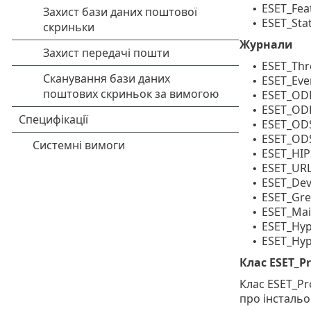
ESET_Fea
•
ESET_Stat
•
Журнали
ESET_Thr
•
ESET_Eve
•
ESET_ODF
•
ESET_ODF
•
ESET_OD
•
ESET_OD
•
ESET_HIP
•
ESET_UR
•
ESET_Dev
•
ESET_Gre
•
ESET_Mai
•
ESET_Hy
•
ESET_Hy
•
Клас ESET_P
Клас ESET_Pr
про інстальо