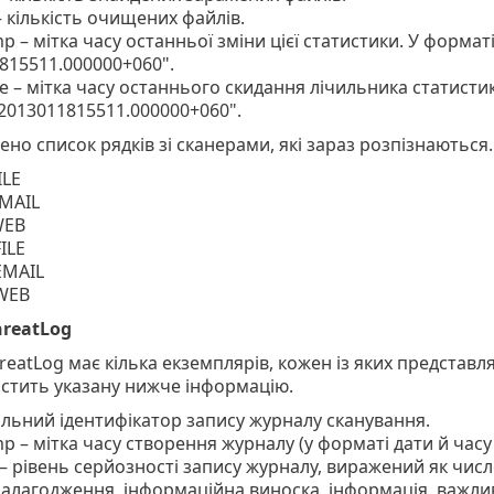
– кількість очищених файлів.
p – мітка часу останньої зміни цієї статистики. У форматі
815511.000000+060".
e – мітка часу останнього скидання лічильника статистик
"2013011815511.000000+060".
но список рядків зі сканерами, які зараз розпізнаються.
ILE
MAIL
WEB
ILE
EMAIL
WEB
hreatLog
reatLog має кілька екземплярів, кожен із яких представл
стить указану нижче інформацію.
кальний ідентифікатор запису журналу сканування.
p – мітка часу створення журналу (у форматі дати й часу
 – рівень серйозності запису журналу, виражений як числ
налагодження, інформаційна виноска, інформація, важли