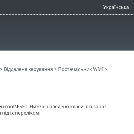
Українська
>
Віддалене керування
>
Постачальник WMI
>
ен root\ESET. Нижче наведено класи, які зараз
ід їх переліком.