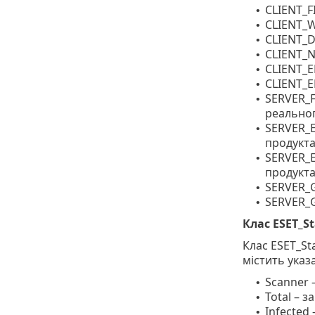
CLIENT_F
•
CLIENT_WE
•
CLIENT_DO
•
CLIENT_N
•
CLIENT_E
•
CLIENT_E
•
SERVER_F
•
реальног
SERVER_E
•
продукта
SERVER_E
•
продукта
SERVER_G
•
SERVER_G
•
Клас ESET_St
Клас ESET_Sta
містить указ
Scanner 
•
Total – 
•
Infected
•