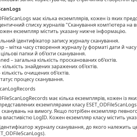
ScanLogs
FileScanLogs має кілька екземплярів, кожен із яких пред
дентичний списку журналів "Сканування комп’ютера на в
Кожен екземпляр містить указану нижче інформацію.
кальний ідентифікатор запису журналу сканування.
p – мітка часу створення журналу (у форматі дати й часу
 цільові папки й об’єкти сканування.
nned – загальна кількість просканованих об’єктів.
– кількість знайдених заражених об’єктів.
 кількість очищених об’єктів.
 статус процесу сканування.
ScanLogRecords
FileScanLogRecords має кілька екземплярів, кожен із яки
представлених екземплярами класу ESET_ODFileScanLogs.
 сканувань на вимогу. Якщо потрібен екземпляр певног
а властивістю LogID. Кожен екземпляр класу містить ука
ідентифікатор журналу сканування, до якого належить це
ET_ODFileScanLogs).