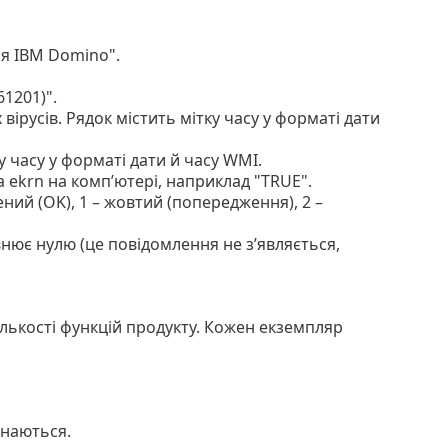
ля IBM Domino".
61201)".
ірусів. Рядок містить мітку часу у форматі дати
ку часу у форматі дати й часу WMI.
 ekrn на комп’ютері, наприклад "TRUE".
ений (OK), 1 – жовтий (попередження), 2 –
внює нулю (це повідомлення не з’являється,
кількості функцій продукту. Кожен екземпляр
знаються.