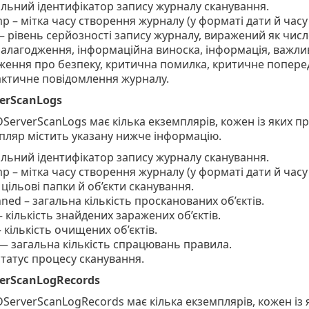
кальний ідентифікатор запису журналу сканування.
p – мітка часу створення журналу (у форматі дати й часу
 – рівень серйозності запису журналу, виражений як числ
налагодження, інформаційна виноска, інформація, важли
ення про безпеку, критична помилка, критичне попере
ктичне повідомлення журналу.
erScanLogs
ServerScanLogs має кілька екземплярів, кожен із яких п
пляр містить указану нижче інформацію.
кальний ідентифікатор запису журналу сканування.
p – мітка часу створення журналу (у форматі дати й часу
 цільові папки й об’єкти сканування.
nned – загальна кількість просканованих об’єктів.
– кількість знайдених заражених об’єктів.
 кількість очищених об’єктів.
 — загальна кількість спрацювань правила.
 статус процесу сканування.
erScanLogRecords
ServerScanLogRecords має кілька екземплярів, кожен із 