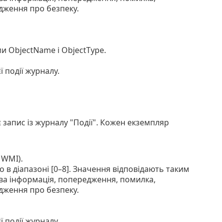
дження про безпеку.
ми ObjectName і ObjectType.
 події журналу.
 запис із журналу "Події". Кожен екземпляр
 WMI).
о в діапазоні [0–8]. Значення відповідають таким
ва інформація, попередження, помилка,
дження про безпеку.
 події журналу.