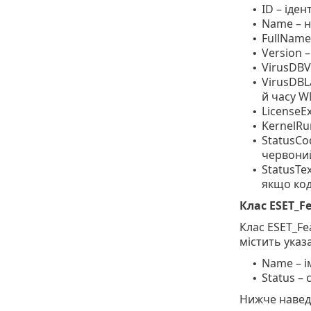
ID – іде
•
Name – н
•
FullName
•
Version –
•
VirusDBVe
•
VirusDBL
•
й часу W
LicenseEx
•
KernelRu
•
StatusCo
•
червоний
StatusTe
•
якщо код
Клас ESET_F
Клас ESET_Fe
містить указ
Name – і
•
Status – 
•
Нижче наведе