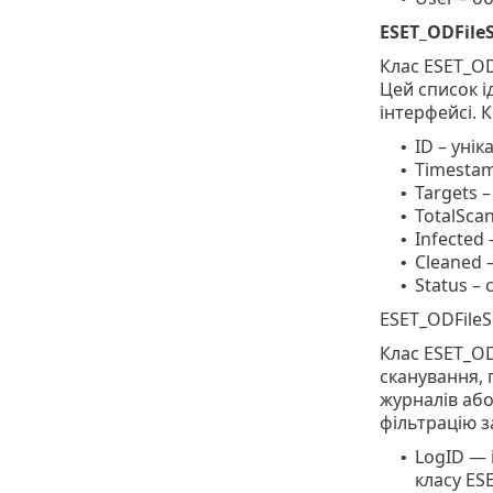
ESET_ODFile
Клас ESET_OD
Цей список і
інтерфейсі. 
ID – уні
•
Timestam
•
Targets –
•
TotalSca
•
Infected 
•
Cleaned –
•
Status –
•
ESET_ODFile
Клас ESET_OD
сканування, 
журналів або
фільтрацію з
LogID — 
•
класу ES