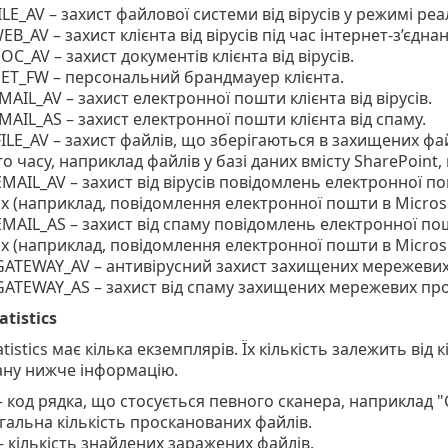
ILE_AV – захист файлової системи від вірусів у режимі реа
B_AV – захист клієнта від вірусів під час інтернет-з’єдна
C_AV – захист документів клієнта від вірусів.
ET_FW – персональний брандмауер клієнта.
MAIL_AV – захист електронної пошти клієнта від вірусів.
MAIL_AS – захист електронної пошти клієнта від спаму.
ILE_AV – захист файлів, що зберігаються в захищених фай
о часу, наприклад файлів у базі даних вмісту SharePoint, 
MAIL_AV – захист від вірусів повідомлень електронної 
х (наприклад, повідомлення електронної пошти в Micros
MAIL_AS – захист від спаму повідомлень електронної по
х (наприклад, повідомлення електронної пошти в Micros
ATEWAY_AV – антивірусний захист захищених мережевих 
ATEWAY_AS – захист від спаму захищених мережевих про
atistics
tistics має кілька екземплярів. Їх кількість залежить від
ану нижче інформацію.
– код рядка, що стосується певного сканера, наприклад "C
загальна кількість просканованих файлів.
 – кількість знайдених заражених файлів.