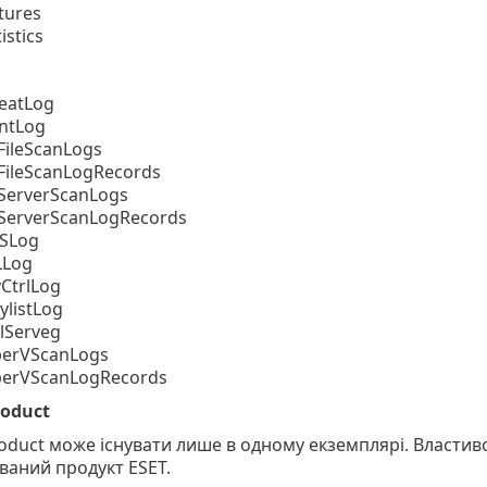
tures
istics
eatLog
ntLog
ileScanLogs
ileScanLogRecords
ServerScanLogs
ServerScanLogRecords
SLog
LLog
CtrlLog
ylistLog
lServeg
perVScanLogs
perVScanLogRecords
roduct
oduct може існувати лише в одному екземплярі. Властиво
ваний продукт ESET.