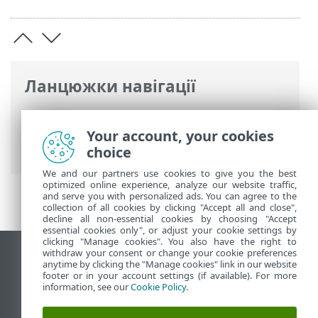
Ланцюжки навігації
Інтерактивна довідка ESET
>
ESET Mail
Security
>
Інсталяція / Оновлення
>
Your account, your cookies
Оновлення до останньої версії
choice
We and our partners use cookies to give you the best
optimized online experience, analyze our website traffic,
and serve you with personalized ads. You can agree to the
collection of all cookies by clicking "Accept all and close",
decline all non-essential cookies by choosing "Accept
essential cookies only", or adjust your cookie settings by
clicking "Manage cookies". You also have the right to
withdraw your consent or change your cookie preferences
Переглянути повну версію
anytime by clicking the "Manage cookies" link in our website
footer or in your account settings (if available). For more
End of Life
information, see our
Cookie Policy
.
База знань ESET
Форум ESET