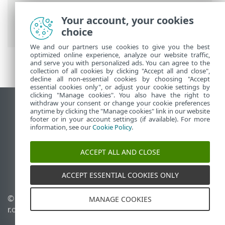
Інтерактивна довідка ESET
>
ESET Mail
Security
>
Використання ESET Mail
Your account, your cookies
Security
>
Налаштування
> Комп'ютер
choice
We and our partners use cookies to give you the best
optimized online experience, analyze our website traffic,
and serve you with personalized ads. You can agree to the
collection of all cookies by clicking "Accept all and close",
decline all non-essential cookies by choosing "Accept
essential cookies only", or adjust your cookie settings by
clicking "Manage cookies". You also have the right to
withdraw your consent or change your cookie preferences
Переглянути повну версію
anytime by clicking the "Manage cookies" link in our website
footer or in your account settings (if available). For more
End of Life
information, see our
Cookie Policy
.
База знань ESET
Форум ESET
ACCEPT ALL AND CLOSE
ESET Status Portal
Регіональна підтримка
ACCEPT ESSENTIAL COOKIES ONLY
© 1992 - 2026 ESET, spol. s
Керувати файлами cookie
MANAGE COOKIES
r.o. - Усі права захищено.
Політика щодо файлів
cookie