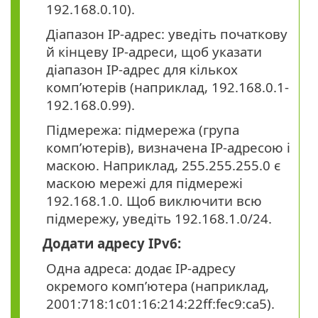
192.168.0.10).
Діапазон IP-адрес: уведіть початкову
й кінцеву IP-адреси, щоб указати
діапазон IP-адрес для кількох
комп’ютерів (наприклад, 192.168.0.1-
192.168.0.99).
Підмережа: підмережа (група
комп’ютерів), визначена IP-адресою і
маскою. Наприклад, 255.255.255.0 є
маскою мережі для підмережі
192.168.1.0. Щоб виключити всю
підмережу, уведіть 192.168.1.0/24.
Додати адресу IPv6:
Одна адреса: додає IP-адресу
окремого комп’ютера (наприклад,
2001:718:1c01:16:214:22ff:fec9:ca5).