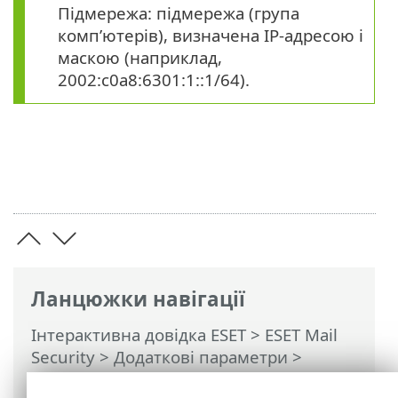
Підмережа: підмережа (група
комп’ютерів), визначена IP-адресою і
маскою (наприклад,
2002:c0a8:6301:1::1/64).
Ланцюжки навігації
Інтерактивна довідка ESET
>
ESET Mail
Security
>
Додаткові параметри
>
Захист пристрою
>
Захист доступу до