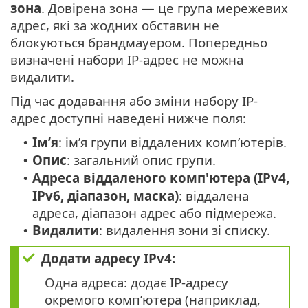
зона
. Довірена зона — це група мережевих
адрес, які за жодних обставин не
блокуються брандмауером. Попередньо
визначені набори IP-адрес не можна
видалити.
Під час додавання або зміни набору IP-
адрес доступні наведені нижче поля:
Ім’я
: ім’я групи віддалених комп’ютерів.
•
Опис
: загальний опис групи.
•
Адреса віддаленого комп'ютера (IPv4,
•
IPv6, діапазон, маска)
: віддалена
адреса, діапазон адрес або підмережа.
Видалити
: видалення зони зі списку.
•
Додати адресу IPv4:
Одна адреса: додає IP-адресу
окремого комп’ютера (наприклад,