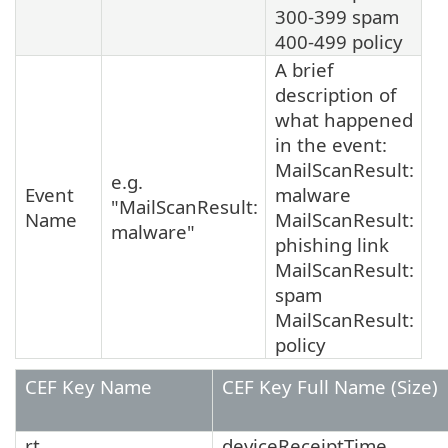
300-399 spam
400-499 policy
A brief
description of
what happened
in the event:
MailScanResult:
e.g.
Event
malware
"MailScanResult:
Name
MailScanResult:
malware"
phishing link
MailScanResult:
spam
MailScanResult:
policy
CEF Key Name
CEF Key Full Name (Size)
rt
deviceReceiptTime