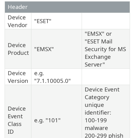
Header
Device
"ESET"
Vendor
"EMSX" or
"ESET Mail
Device
"EMSX"
Security for MS
Product
Exchange
Server"
Device
e.g.
Version
"7.1.10005.0"
Device Event
Category
unique
Device
identifier:
Event
e.g. "101"
100-199
Class
malware
ID
200-299 phish