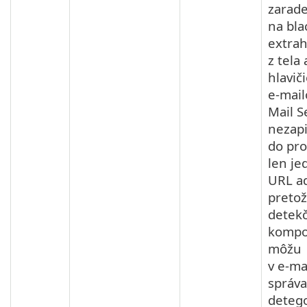
zarad
na bla
extra
z tela
hlavič
e‑mail
Mail S
nezapi
do pro
len je
URL a
preto
detek
kompo
môžu
v e‑ma
správ
deteg