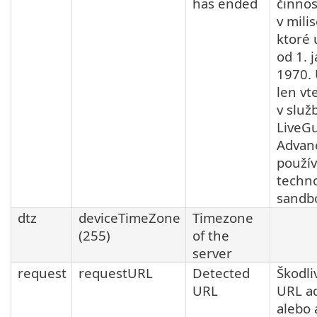
has ended
činnos
v mili
ktoré 
od 1. 
1970. 
len vt
v služ
LiveG
Advan
použí
techno
sandb
dtz
deviceTimeZone
Timezone
(255)
of the
server
request
requestURL
Detected
Škodli
URL
URL a
alebo 