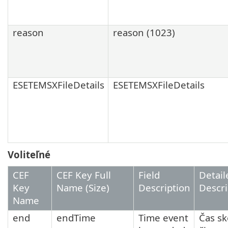
reason
reason (1023)
ESETEMSXFileDetails
ESETEMSXFileDetails
Voliteľné
CEF
CEF Key Full
Field
Detail
Key
Name (Size)
Description
Descri
Name
end
endTime
Time event
Čas s