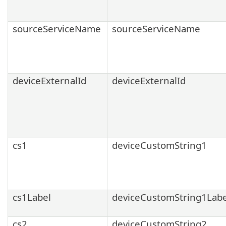
sourceServiceName
sourceServiceName
deviceExternalId
deviceExternalId
cs1
deviceCustomString1
cs1Label
deviceCustomString1Labe
cs2
deviceCustomString2