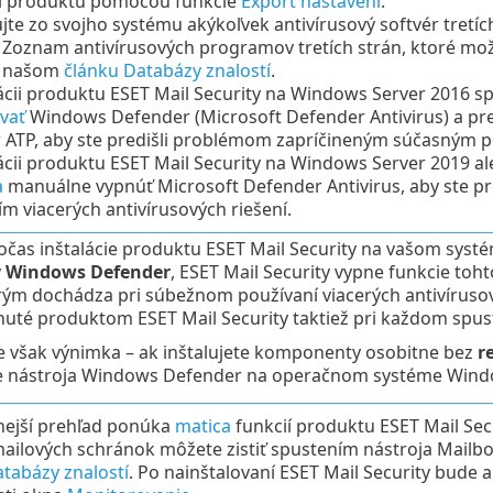
í produktu pomocou funkcie
Export nastavení
.
jte zo svojho systému akýkoľvek antivírusový softvér tret
. Zoznam antivírusových programov tretích strán, ktoré m
v našom
článku Databázy znalostí
.
lácii produktu ESET Mail Security na Windows Server 2016 
vať
Windows Defender (Microsoft Defender Antivirus) a pre
ATP, aby ste predišli problémom zapríčineným súčasným po
lácii produktu ESET Mail Security na Windows Server 2019 
a
manuálne vypnúť Microsoft Defender Antivirus, aby ste 
m viacerých antivírusových riešení.
počas inštalácie produktu ESET Mail Security na vašom sys
y
Windows Defender
, ESET Mail Security vypne funkcie toh
rým dochádza pri súbežnom používaní viacerých antivíruso
nuté produktom ESET Mail Security taktiež pri každom spust
je však výnimka – ak inštalujete komponenty osobitne bez
r
e nástroja Windows Defender na operačnom systéme Wind
ejší prehľad ponúka
matica
funkcií produktu ESET Mail Secu
ailových schránok môžete zistiť spustením nástroja Mailbo
tabázy znalostí
. Po nainštalovaní ESET Mail Security bude