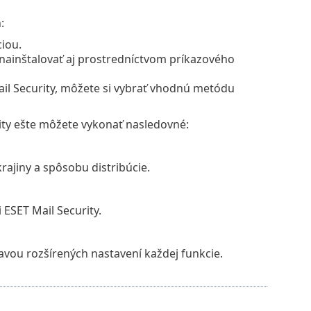
:
iou.
 nainštalovať aj prostredníctvom príkazového
ail Security, môžete si vybrať vhodnú metódu
rity ešte môžete vykonať nasledovné:
rajiny a spôsobu distribúcie.
 ESET Mail Security.
avou rozšírených nastavení každej funkcie.