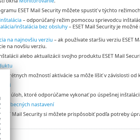
sti okna
Monitorovanie
.
ogramu ESET Mail Security môžete spustiť v týchto režimoch
inštalácia
– odporúčaný režim pomocou sprievodcu inštalác
talácia/inštalácia bez obsluhy
– ESET Mail Security je možné
cia na najnovšiu verziu
– ak používate staršiu verziu ESET M
cie na novšiu verziu.
nštalácii alebo aktualizácii svojho produktu ESET Mail Secu
duktu
nkrétnych možností aktivácie sa môže líšiť v závislosti od k
lácii
znam úloh, ktoré odporúčame vykonať po úspešnej inštalácii
d
h
 všeobecných nastavení
y
ESET Mail Security si môžete prispôsobiť podľa potreby úpr
y
e
o
s
e
e