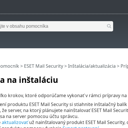
pomocník
>
ESET Mail Security
>
Inštalácia/aktualizácia
> Prí
a na inštaláciu
oľko krokov, ktoré odporúčame vykonať v rámci prípravy na 
ní produktu ESET Mail Security si stiahnite inštalačný balík
a, že server, na ktorý plánujete nainštalovať ESET Mail Securi
 sa na server pomocou účtu správcu.
e
aktualizovať
už nainštalovaný produkt ESET Mail Security,