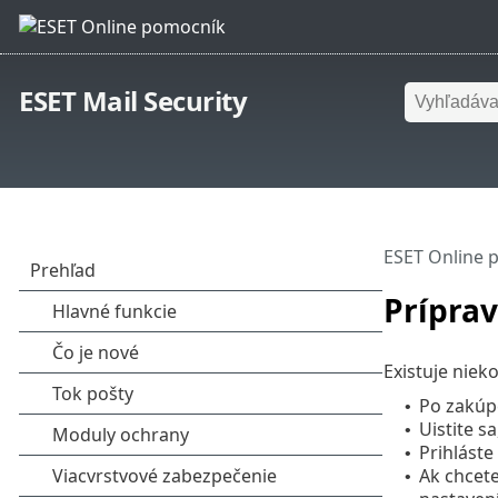
ESET Mail Security
ESET Online 
Príprav
Existuje niek
Po zakúpe
•
Uistite s
•
Prihláste
•
Ak chcet
•