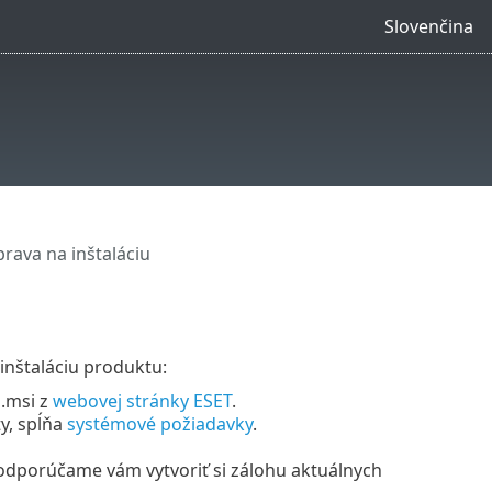
Slovenčina
prava na inštaláciu
inštaláciu produktu:
 .msi z
webovej stránky ESET
.
ty, spĺňa
systémové požiadavky
.
 odporúčame vám vytvoriť si zálohu aktuálnych