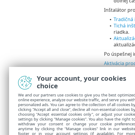
dolnej ča
Inštalátor pr
Tradičná 
•
Tichá inš
•
riadka.
Aktualizá
•
aktualizá
Po úspešnej i
Aktivácia pro
Dostupnosť ko
Your account, your cookies
Úlohy po inšta
choice
Pozrite si zo
We and our partners use cookies to give you the best optimize
online experience, analyze our website traffic, and serve you wit
Konfigurácia
personalized ads. You can agree to the collection of all cookies b
Svoj produkt 
clicking "Accept all and close", decline all non-essential cookies b
choosing "Accept essential cookies only", or adjust your cooki
settings by clicking "Manage cookies". You also have the right t
withdraw your consent or change your cookie preference
anytime by clicking the "Manage cookies" link in our websit
footer or in your account settings (if available). For mor