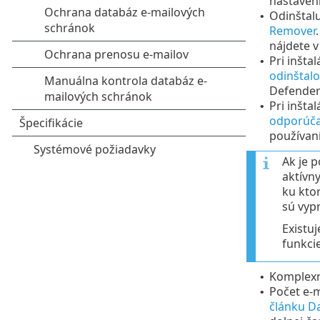
nastaven
Odinštalu
•
Remover
nájdete 
Pri inšta
•
odinštalo
Defender 
Pri inšta
•
odporúč
používaní
Ak je 
aktívn
ku kto
sú vyp
Existu
funkci
Komplexn
•
Počet e‑m
•
článku Da