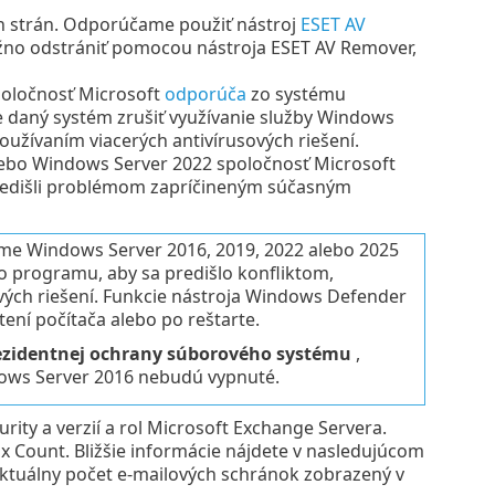
ích strán. Odporúčame použiť nástroj
ESET AV
ožno odstrániť pomocou nástroja ESET AV Remover,
spoločnosť Microsoft
odporúča
zo systému
 daný systém zrušiť využívanie služby Windows
užívaním viacerých antivírusových riešení.
alebo Windows Server 2022 spoločnosť Microsoft
predišli problémom zapríčineným súčasným
téme Windows Server 2016, 2019, 2022 alebo 2025
to programu, aby sa predišlo konfliktom,
vých riešení. Funkcie nástroja Windows Defender
ení počítača alebo po reštarte.
ezidentnej ochrany súborového systému
,
ows Server 2016 nebudú vypnuté.
rity a verzií a rol Microsoft Exchange Servera.
x Count. Bližšie informácie nájdete v nasledujúcom
 aktuálny počet e‑mailových schránok zobrazený v