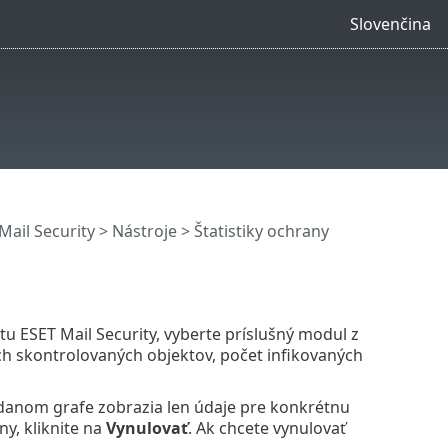
Slovenčina
ail Security
>
Nástroje
> Štatistiky ochrany
u ESET Mail Security, vyberte príslušný modul z
ch skontrolovaných objektov, počet infikovaných
 danom grafe zobrazia len údaje pre konkrétnu
y, kliknite na
Vynulovať
. Ak chcete vynulovať