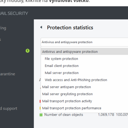
tky moduly, kliknite na
Vynulovať všetko
.