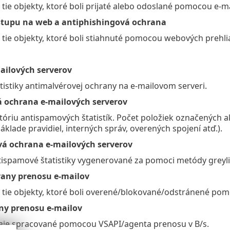
 tie objekty, ktoré boli prijaté alebo odoslané pomocou e-ma
stupu na web a antiphishingová ochrana
 tie objekty, ktoré boli stiahnuté pomocou webových prehli
ailových serverov
tistiky antimalvérovej ochrany na e-mailovom serveri.
 ochrana e‑mailových serverov
tóriu antispamových štatistík. Počet položiek označených 
áklade pravidiel, interných správ, overených spojení atď.).
vá ochrana e-mailových serverov
ispamové štatistiky vygenerované za pomoci metódy greyli
rany prenosu e-mailov
 tie objekty, ktoré boli overené/blokované/odstránené po
ny prenosu e-mailov
aje spracované pomocou VSAPI/agenta prenosu v B/s.