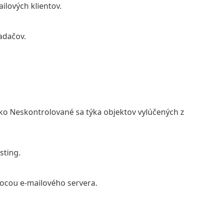
ilových klientov.
adačov.
ako Neskontrolované sa týka objektov vylúčených z
sting.
mocou e-mailového servera.