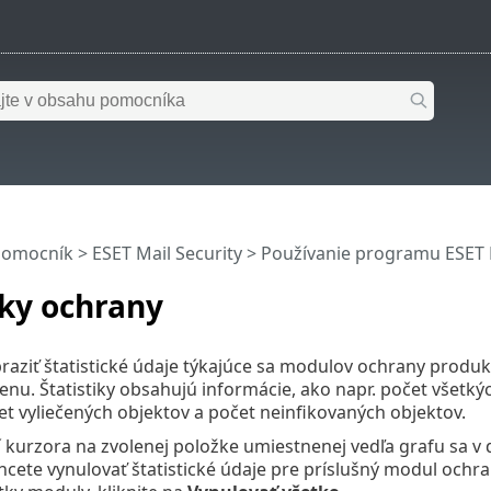
pomocník
>
ESET Mail Security
>
Používanie programu ESET M
iky ochrany
raziť štatistické údaje týkajúce sa modulov ochrany produkt
nu. Štatistiky obsahujú informácie, ako napr. počet všetký
et vyliečených objektov a počet neinfikovaných objektov.
kurzora na zvolenej položke umiestnenej vedľa grafu sa v
hcete vynulovať štatistické údaje pre príslušný modul ochran