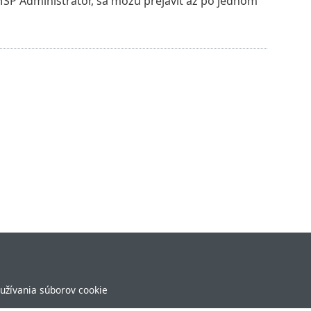
SP Administrator, sa môžu prejaviť až po jednom
užívania súborov cookie