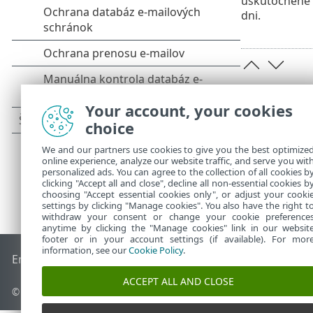
uskutočnené 
dni.
Your account, your cookies
choice
We and our partners use cookies to give you the best optimize
online experience, analyze our website traffic, and serve you wit
personalized ads. You can agree to the collection of all cookies b
clicking "Accept all and close", decline all non-essential cookies b
choosing "Accept essential cookies only", or adjust your cooki
settings by clicking "Manage cookies". You also have the right t
withdraw your consent or change your cookie preference
anytime by clicking the "Manage cookies" link in our websit
footer or in your account settings (if available). For mor
information, see our
Cookie Policy
.
End of Life
Databáza znalostí ESET
ESET Fórum
ESET Status
ACCEPT ALL AND CLOSE
© 1992 - 2025 ESET, spol. s r. o. Všetky práva vyhradené.