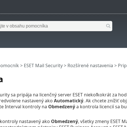
pomocník
>
ESET Mail Security
>
Rozšírené nastavenia
>
Prip
a
urity sa pripája na licenčný server ESET niekoľkokrát za h
redvolene nastavený ako
Automatický
. Ak chcete znížiť o
te Interval kontroly na
Obmedzený
a kontrola licencií sa b
l kontroly nastavený ako
Obmedzený
, všetky zmeny ESET Mail