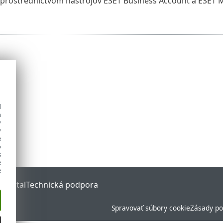
prostredníctvom nástrojov ESET Business Account a ESET M
d
h
y
y
e
o
s
e
e
 Portal
Technická podpora
Spravovať súbory cookie
Zásady po