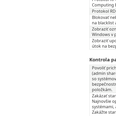
Computing E
Protokol RDP
Blokovať neb
na blacklist
Zobraziť oz
Windows v 
Zobraziť up
útok na bez
Kontrola p
Povoliť pri
(admin share
so systémov
bezpečnostné
položkám.
Zakázať sta
Najnovšie o
systémami, 
Zakážte star