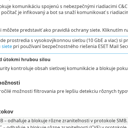
lokuje komunikáciu spojenú s nebezpečnými riadiacimi C&C 
 počítač je infikovaný a bot sa snaží komunikovať s riadiac
i môžete predstaviť ako pravidlá ochrany siete. Kliknutím 
de prostredia s vysokovýkonnou sieťou (10 GbE a viac) si p
 siete
pri používaní bezpečnostného riešenia ESET Mail Secu
d útokmi hrubou silou
urity kontroluje obsah sieťovej komunikácie a blokuje poku
možnosti
očilé možnosti filtrovania pre lepšiu detekciu rôznych typo
tokov
 – odhaľuje a blokuje rôzne zraniteľnosti v protokole SMB.
 – odhaľuje a blokuje rôzne zraniteľnosti (CVE) v protokole