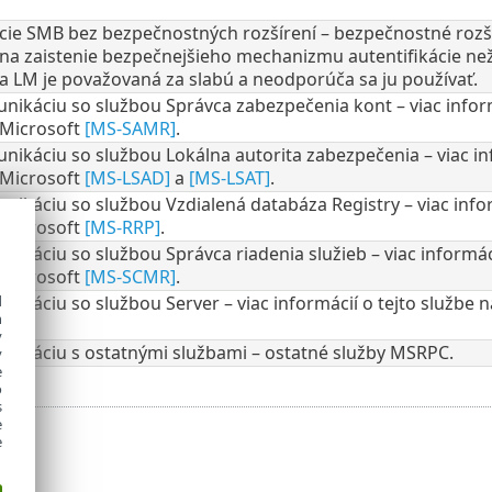
ácie SMB bez bezpečnostných rozšírení – bezpečnostné roz
 na zaistenie bezpečnejšieho mechanizmu autentifikácie n
a LM je považovaná za slabú a neodporúča sa ju používať.
nikáciu so službou Správca zabezpečenia kont – viac informá
 Microsoft
[MS-SAMR]
.
nikáciu so službou Lokálna autorita zabezpečenia – viac inf
 Microsoft
[MS-LSAD]
a
[MS-LSAT]
.
nikáciu so službou Vzdialená databáza Registry – viac infor
 Microsoft
[MS-RRP]
.
nikáciu so službou Správca riadenia služieb – viac informáci
 Microsoft
[MS-SCMR]
.
d
nikáciu so službou Server – viac informácií o tejto službe 
h
y
unikáciu s ostatnými službami – ostatné služby MSRPC.
y
e
o
s
e
e