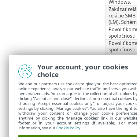
Windows.
Zakázať rel
relácie SMB
(LM). Schém
Povoliť komu
spoločnosti
Povoliť komu
spoločnosti
Povoliť komu
spoločnosti
Your account, your cookies
Povoliť komu
choice
spoločnosti
We and our partners use cookies to give you the best optimize
Povoliť komu
online experience, analyze our website traffic, and serve you wit
[MS-SRVS]
.
personalized ads. You can agree to the collection of all cookies b
Povoliť kom
clicking "Accept all and close", decline all non-essential cookies b
choosing "Accept essential cookies only", or adjust your cooki
settings by clicking "Manage cookies". You also have the right t
withdraw your consent or change your cookie preference
anytime by clicking the "Manage cookies" link in our websit
footer or in your account settings (if available). For mor
information, see our
Cookie Policy
.