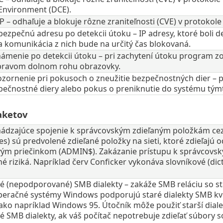
nvironment (DCE).
 – odhaľuje a blokuje rôzne zraniteľnosti (CVE) v protokole R
ezpečnú adresu po detekcii útoku – IP adresy, ktoré boli 
 a komunikácia z nich bude na určitý čas blokovaná.
námenie po detekcii útoku – pri zachytení útoku program z
pravom dolnom rohu obrazovky.
ozornenie pri pokusoch o zneužitie bezpečnostných dier –
pečnostné diery alebo pokus o preniknutie do systému tý
aketov
chádzajúce spojenie k správcovským zdieľaným položkám ce
s) sú predvolené zdieľané položky na sieti, ktoré zdieľajú o
ým priečinkom (ADMIN$). Zakázanie prístupu k správcovsk
 riziká. Napríklad červ Conficker vykonáva slovníkové (dict
ré (nepodporované) SMB dialekty – zakáže SMB reláciu so s
peračné systémy Windows podporujú staré dialekty SMB kvôl
ako napríklad Windows 95. Útočník môže použiť starší dial
é SMB dialekty, ak váš počítač nepotrebuje zdieľať súbory