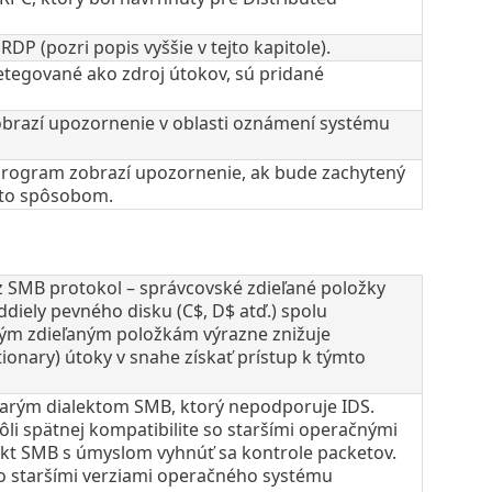
DP (pozri popis vyššie v tejto kapitole).
detegované ako zdroj útokov, sú pridané
obrazí upozornenie v oblasti oznámení systému
 program zobrazí upozornenie, ak bude zachytený
mto spôsobom.
z SMB protokol – správcovské zdieľané položky
ddiely pevného disku (C$, D$ atď.) spolu
ým zdieľaným položkám výrazne znižuje
ionary) útoky v snahe získať prístup k týmto
tarým dialektom SMB, ktorý nepodporuje IDS.
i spätnej kompatibilite so staršími operačnými
ekt SMB s úmyslom vyhnúť sa kontrole packetov.
 so staršími verziami operačného systému