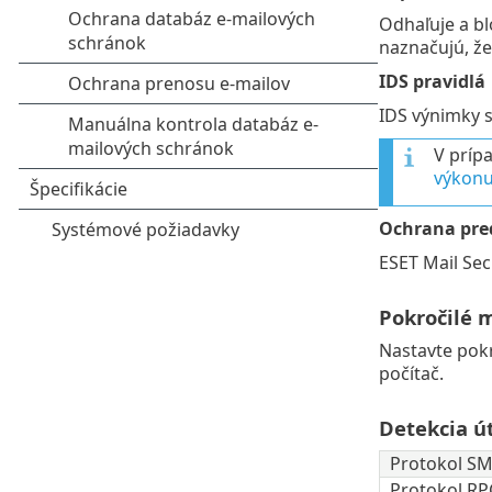
Odhaľuje a b
naznačujú, že
IDS pravidlá
IDS výnimky s
V prípa
výkonu
Ochrana pre
ESET Mail Sec
Pokročilé 
Nastavte pokr
počítač.
Detekcia ú
Protokol SMB
Protokol RPC