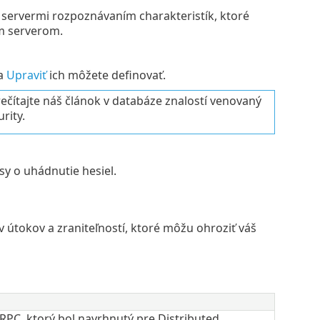
servermi rozpoznávaním charakteristík, ktoré
im serverom.
na
Upraviť
ich môžete definovať.
rečítajte náš článok v databáze znalostí venovaný
rity.
sy o uhádnutie hesiel.
v útokov a zraniteľností, ktoré môžu ohroziť váš
 RPC, ktorý bol navrhnutý pre Distributed