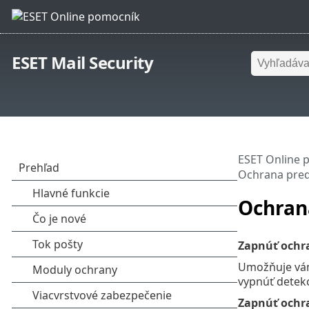
ESET Mail Security
ESET Online 
Ochrana pred
Ochran
Zapnúť ochra
Umožňuje vám
vypnúť detekc
Zapnúť ochr