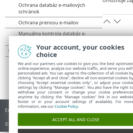
Umožňuje zap
Your account, your cookies
choice
We and our partners use cookies to give you the best optimize
online experience, analyze our website traffic, and serve you wit
personalized ads. You can agree to the collection of all cookies b
clicking "Accept all and close", decline all non-essential cookies b
choosing "Accept essential cookies only", or adjust your cooki
settings by clicking "Manage cookies". You also have the right t
withdraw your consent or change your cookie preference
anytime by clicking the "Manage cookies" link in our websit
footer or in your account settings (if available). For mor
information, see our
Cookie Policy
.
End of Life
Databáza znalostí ESET
ESET Fórum
ESET Status
ACCEPT ALL AND CLOSE
© 1992 - 2025 ESET, spol. s r. o. Všetky práva vyhradené.