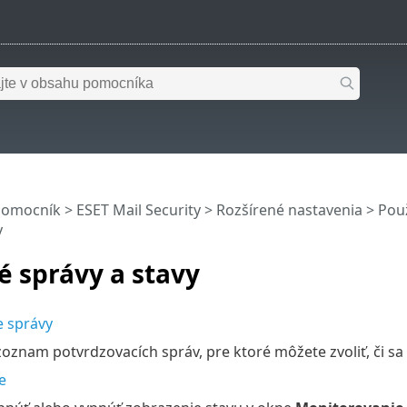
pomocník
>
ESET Mail Security
>
Rozšírené nastavenia
>
Použ
y
 správy a stavy
e správy
oznam potvrdzovacích správ, pre ktoré môžete zvoliť, či s
e