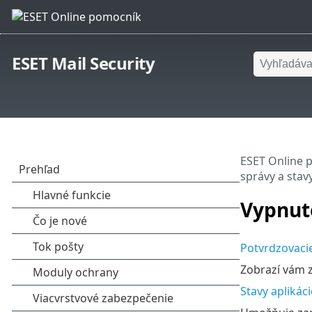
ESET Mail Security
ESET Online 
správy a stav
Vypnuté
Potvrdzovaci
Zobrazí vám z
Stavy aplikáci