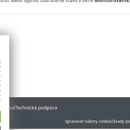
núť alebo vypnúť zobrazenie stavu v okne
Monitorovanie
d
h
y
y
e
o
s
e
e
 Portal
Technická podpora
Spravovať súbory cookie
Zásady po