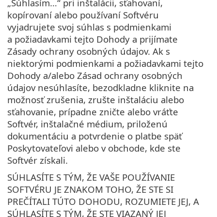
„Súhlasím…“ pri inštalácii, sťahovaní,
kopírovaní alebo používaní Softvéru
vyjadrujete svoj súhlas s podmienkami
a požiadavkami tejto Dohody a prijímate
Zásady ochrany osobných údajov. Ak s
niektorými podmienkami a požiadavkami tejto
Dohody a/alebo Zásad ochrany osobných
údajov nesúhlasíte, bezodkladne kliknite na
možnosť zrušenia, zrušte inštaláciu alebo
sťahovanie, prípadne zničte alebo vráťte
Softvér, inštalačné médium, priloženú
dokumentáciu a potvrdenie o platbe späť
Poskytovateľovi alebo v obchode, kde ste
Softvér získali.
SÚHLASÍTE S TÝM, ŽE VAŠE POUŽÍVANIE
SOFTVÉRU JE ZNAKOM TOHO, ŽE STE SI
PREČÍTALI TÚTO DOHODU, ROZUMIETE JEJ, A
SÚHLASÍTE S TÝM, ŽE STE VIAZANÝ JEJ