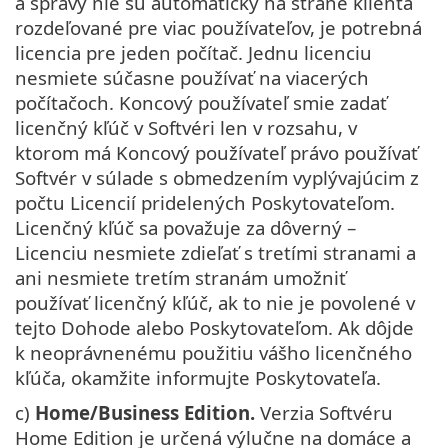
a správy nie sú automaticky na strane klienta
rozdeľované pre viac používateľov, je potrebná
licencia pre jeden počítač. Jednu licenciu
nesmiete súčasne používať na viacerých
počítačoch. Koncový používateľ smie zadať
licenčný kľúč v Softvéri len v rozsahu, v
ktorom má Koncový používateľ právo používať
Softvér v súlade s obmedzením vyplývajúcim z
počtu Licencií pridelených Poskytovateľom.
Licenčný kľúč sa považuje za dôverný –
Licenciu nesmiete zdieľať s tretími stranami a
ani nesmiete tretím stranám umožniť
používať licenčný kľúč, ak to nie je povolené v
tejto Dohode alebo Poskytovateľom. Ak dôjde
k neoprávnenému použitiu vášho licenčného
kľúča, okamžite informujte Poskytovateľa.
c)
Home/Business Edition.
Verzia Softvéru
Home Edition je určená výlučne na domáce a