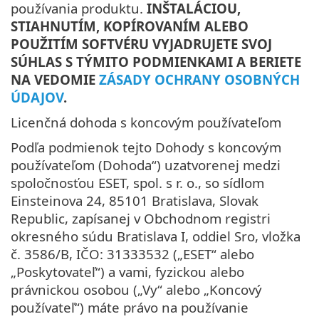
používania produktu.
INŠTALÁCIOU,
STIAHNUTÍM, KOPÍROVANÍM ALEBO
POUŽITÍM SOFTVÉRU VYJADRUJETE SVOJ
SÚHLAS S TÝMITO PODMIENKAMI A BERIETE
NA VEDOMIE
ZÁSADY OCHRANY OSOBNÝCH
ÚDAJOV
.
Licenčná dohoda s koncovým používateľom
Podľa podmienok tejto Dohody s koncovým
používateľom (Dohoda“) uzatvorenej medzi
spoločnosťou ESET, spol. s r. o., so sídlom
Einsteinova 24, 85101 Bratislava, Slovak
Republic, zapísanej v Obchodnom registri
okresného súdu Bratislava I, oddiel Sro, vložka
č. 3586/B, IČO: 31333532 („ESET“ alebo
„Poskytovateľ“) a vami, fyzickou alebo
právnickou osobou („Vy“ alebo „Koncový
používateľ“) máte právo na používanie