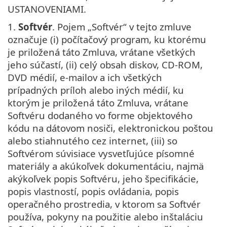
USTANOVENIAMI.
1.
Softvér
. Pojem „Softvér“ v tejto zmluve
označuje (i) počítačový program, ku ktorému
je priložená táto Zmluva, vrátane všetkých
jeho súčastí, (ii) celý obsah diskov, CD-ROM,
DVD médií, e-mailov a ich všetkých
prípadných príloh alebo iných médií, ku
ktorým je priložená táto Zmluva, vrátane
Softvéru dodaného vo forme objektového
kódu na dátovom nosiči, elektronickou poštou
alebo stiahnutého cez internet, (iii) so
Softvérom súvisiace vysvetľujúce písomné
materiály a akúkoľvek dokumentáciu, najmä
akýkoľvek popis Softvéru, jeho špecifikácie,
popis vlastností, popis ovládania, popis
operačného prostredia, v ktorom sa Softvér
používa, pokyny na použitie alebo inštaláciu