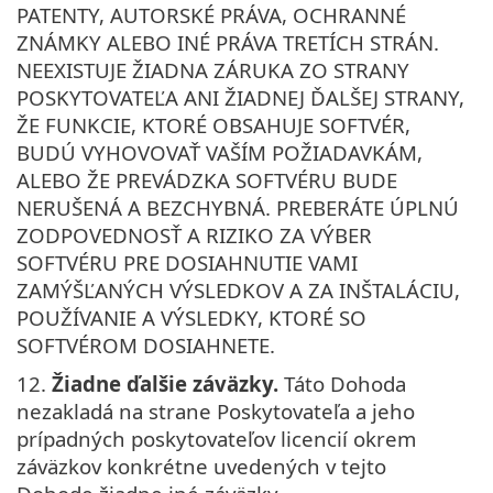
PATENTY, AUTORSKÉ PRÁVA, OCHRANNÉ
ZNÁMKY ALEBO INÉ PRÁVA TRETÍCH STRÁN.
NEEXISTUJE ŽIADNA ZÁRUKA ZO STRANY
POSKYTOVATEĽA ANI ŽIADNEJ ĎALŠEJ STRANY,
ŽE FUNKCIE, KTORÉ OBSAHUJE SOFTVÉR,
BUDÚ VYHOVOVAŤ VAŠÍM POŽIADAVKÁM,
ALEBO ŽE PREVÁDZKA SOFTVÉRU BUDE
NERUŠENÁ A BEZCHYBNÁ. PREBERÁTE ÚPLNÚ
ZODPOVEDNOSŤ A RIZIKO ZA VÝBER
SOFTVÉRU PRE DOSIAHNUTIE VAMI
ZAMÝŠĽANÝCH VÝSLEDKOV A ZA INŠTALÁCIU,
POUŽÍVANIE A VÝSLEDKY, KTORÉ SO
SOFTVÉROM DOSIAHNETE.
12.
Žiadne ďalšie záväzky.
Táto Dohoda
nezakladá na strane Poskytovateľa a jeho
prípadných poskytovateľov licencií okrem
záväzkov konkrétne uvedených v tejto