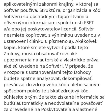
aplikovateľnými zákonmi krajiny, v ktorej sa
Softvér používa. Štruktúra, organizácia a kód
Softvéru sú obchodnými tajomstvami a
dôvernými informáciami spoločnosti ESET
a/alebo jej poskytovateľov licencií. Softvér
nesmiete kopírovať, s výnimkou uvedenou v
ustanovení článku 6 písmeno a). Akékoľvek
kópie, ktoré smiete vytvoriť podľa tejto
Zmluvy, musia obsahovať rovnaké
upozornenia na autorské a vlastnícke práva,
aké sú uvedené na Softvéri. V prípade, že
v rozpore s ustanoveniami tejto Dohody
budete spätne analyzovať, dekompilovať,
prevádzať do zdrojového kódu alebo sa iným
spôsobom pokúsite získať zdrojový kód,
súhlasíte s tým, že takto získané informácie sa
budú automaticky a neodvolateľne považovať
za prevedené na Poskytovateľa a vlastnené