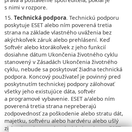
s nimi v rozpore.
15.
Technická podpora
. Technickú podporu
poskytuje ESET alebo ním poverená tretia
strana na základe vlastného uváženia bez
akýchkoľvek záruk alebo prehlásení. Keď
Softvér alebo ktorákoľvek z jeho funkcií
dosiahne dátum Ukončenia životného cyklu
stanovený v Zásadách Ukončenia životného
cyklu, nebude sa poskytovať žiadna technická
podpora. Koncový používateľ je povinný pred
poskytnutím technickej podpory zálohovať
všetky jeho existujúce dáta, softvér
a programové vybavenie. ESET a/alebo ním
poverená tretia strana nepreberajú
zodpovednosť za poškodenie alebo stratu dát,
majetku, softvéru alebo hardvéru alebo ušlý
zisk pri poskytovaní technickej podpory. ESET