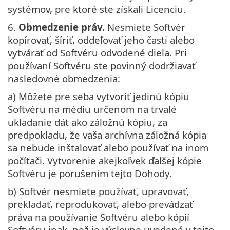
systémov, pre ktoré ste získali Licenciu.
6.
Obmedzenie práv.
Nesmiete Softvér
kopírovať, šíriť, oddeľovať jeho časti alebo
vytvárať od Softvéru odvodené diela. Pri
používaní Softvéru ste povinný dodržiavať
nasledovné obmedzenia:
a) Môžete pre seba vytvoriť jedinú kópiu
Softvéru na médiu určenom na trvalé
ukladanie dát ako záložnú kópiu, za
predpokladu, že vaša archívna záložná kópia
sa nebude inštalovať alebo používať na inom
počítači. Vytvorenie akejkoľvek ďalšej kópie
Softvéru je porušením tejto Dohody.
b) Softvér nesmiete používať, upravovať,
prekladať, reprodukovať, alebo prevádzať
práva na používanie Softvéru alebo kópií
Softvéru inak, než je výslovne uvedené v tejto