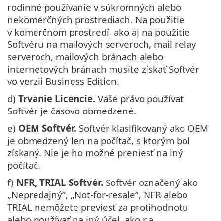
rodinné používanie v súkromných alebo
nekomerčných prostrediach. Na použitie
v komerčnom prostredí, ako aj na použitie
Softvéru na mailových serveroch, mail relay
serveroch, mailových bránach alebo
internetových bránach musíte získať Softvér
vo verzii Business Edition.
d)
Trvanie Licencie.
Vaše právo používať
Softvér je časovo obmedzené.
e)
OEM Softvér.
Softvér klasifikovaný ako OEM
je obmedzený len na počítač, s ktorým bol
získaný. Nie je ho možné preniesť na iný
počítač.
f)
NFR, TRIAL Softvér.
Softvér označený ako
„Nepredajný“, „Not-for-resale“, NFR alebo
TRIAL nemôžete previesť za protihodnotu
alebo používať na iný účel, ako na