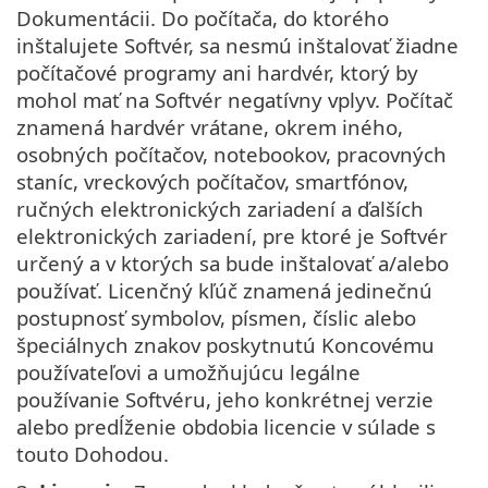
Dokumentácii. Do počítača, do ktorého
inštalujete Softvér, sa nesmú inštalovať žiadne
počítačové programy ani hardvér, ktorý by
mohol mať na Softvér negatívny vplyv. Počítač
znamená hardvér vrátane, okrem iného,
osobných počítačov, notebookov, pracovných
staníc, vreckových počítačov, smartfónov,
ručných elektronických zariadení a ďalších
elektronických zariadení, pre ktoré je Softvér
určený a v ktorých sa bude inštalovať a/alebo
používať. Licenčný kľúč znamená jedinečnú
postupnosť symbolov, písmen, číslic alebo
špeciálnych znakov poskytnutú Koncovému
používateľovi a umožňujúcu legálne
používanie Softvéru, jeho konkrétnej verzie
alebo predĺženie obdobia licencie v súlade s
touto Dohodou.