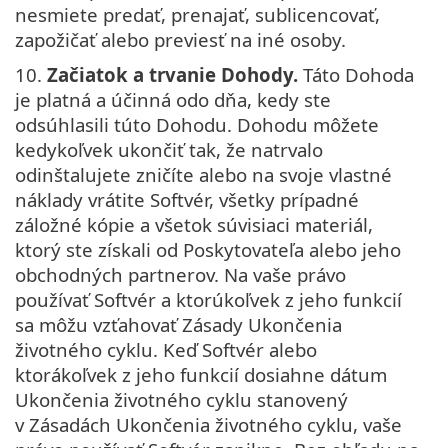
nesmiete predať, prenajať, sublicencovať,
zapožičať alebo previesť na iné osoby.
10.
Začiatok a trvanie Dohody.
Táto Dohoda
je platná a účinná odo dňa, kedy ste
odsúhlasili túto Dohodu. Dohodu môžete
kedykoľvek ukončiť tak, že natrvalo
odinštalujete zničíte alebo na svoje vlastné
náklady vrátite Softvér, všetky prípadné
záložné kópie a všetok súvisiaci materiál,
ktorý ste získali od Poskytovateľa alebo jeho
obchodných partnerov. Na vaše právo
používať Softvér a ktorúkoľvek z jeho funkcií
sa môžu vzťahovať Zásady Ukončenia
životného cyklu. Keď Softvér alebo
ktorákoľvek z jeho funkcií dosiahne dátum
Ukončenia životného cyklu stanovený
v Zásadách Ukončenia životného cyklu, vaše