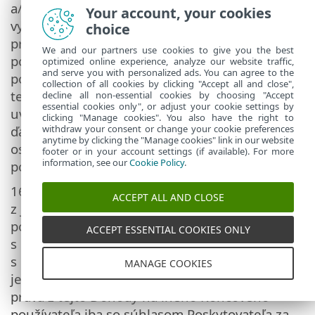
a/alebo ním poverená tretia strana si
Your account, your cookies
vyhradzuje právo na rozhodnutie, že riešený
choice
problém presahuje rozsah technickej
We and our partners use cookies to give you the best
podpory. ESET si vyhradzuje právo odmietnuť,
optimized online experience, analyze our website traffic,
and serve you with personalized ads. You can agree to the
pozastaviť alebo ukončiť poskytovanie
collection of all cookies by clicking "Accept all and close",
technickej podpory na základe vlastného
decline all non-essential cookies by choosing "Accept
essential cookies only", or adjust your cookie settings by
uváženia. Informácie o Licencii, Informácie a
clicking "Manage cookies". You also have the right to
withdraw your consent or change your cookie preferences
ďalšie údaje v súlade so Zásadami ochrany
anytime by clicking the "Manage cookies" link in our website
osobných údajov sa môžu vyžadovať na účely
footer or in your account settings (if available). For more
information, see our
Cookie Policy
.
poskytovania technickej pomoci.
16.
Prevod Licencie
. Softvér môžete preniesť
ACCEPT ALL AND CLOSE
z jedného počítačového systému na iný
počítačový systém, pokiaľ to nie je v rozpore
ACCEPT ESSENTIAL COOKIES ONLY
s Dohodou. Pokiaľ to nie je v rozpore
s Dohodou, Koncový používateľ môže
MANAGE COOKIES
jednorazovo trvalo previesť Licenciu a všetky
práva z tejto Dohody na iného Koncového
používateľa iba so súhlasom Poskytovateľa za