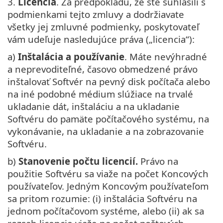
3.
Licencia
. Za predpokladu, že ste súhlasili s
podmienkami tejto zmluvy a dodržiavate
všetky jej zmluvné podmienky, poskytovateľ
vám udeľuje nasledujúce práva („licencia“):
a)
Inštalácia a používanie
. Máte nevýhradné
a neprevoditeľné, časovo obmedzené právo
inštalovať Softvér na pevný disk počítača alebo
na iné podobné médium slúžiace na trvalé
ukladanie dát, inštaláciu a na ukladanie
Softvéru do pamäte počítačového systému, na
vykonávanie, na ukladanie a na zobrazovanie
Softvéru.
b)
Stanovenie počtu licencií.
Právo na
použitie Softvéru sa viaže na počet Koncových
používateľov. Jedným Koncovým používateľom
sa pritom rozumie: (i) inštalácia Softvéru na
jednom počítačovom systéme, alebo (ii) ak sa