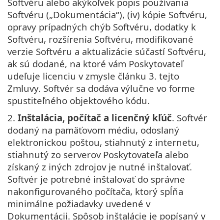
Softvéru alebo akýkoľvek popis používania
Softvéru („Dokumentácia“), (iv) kópie Softvéru,
opravy prípadných chýb Softvéru, dodatky k
Softvéru, rozšírenia Softvéru, modifikované
verzie Softvéru a aktualizácie súčastí Softvéru,
ak sú dodané, na ktoré vám Poskytovateľ
udeľuje licenciu v zmysle článku 3. tejto
Zmluvy. Softvér sa dodáva výlučne vo forme
spustiteľného objektového kódu.
2.
Inštalácia, počítač a licenčný kľúč
. Softvér
dodaný na pamäťovom médiu, odoslaný
elektronickou poštou, stiahnutý z internetu,
stiahnutý zo serverov Poskytovateľa alebo
získaný z iných zdrojov je nutné inštalovať.
Softvér je potrebné inštalovať do správne
nakonfigurovaného počítača, ktorý spĺňa
minimálne požiadavky uvedené v
Dokumentácii. Spôsob inštalácie je popísaný v