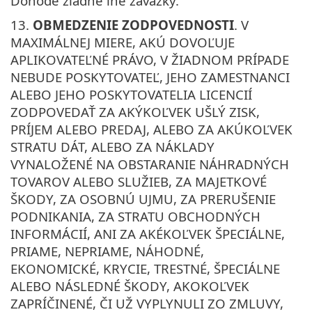
Dohode žiadne iné záväzky.
13.
OBMEDZENIE ZODPOVEDNOSTI
. V
MAXIMÁLNEJ MIERE, AKÚ DOVOĽUJE
APLIKOVATEĽNÉ PRÁVO, V ŽIADNOM PRÍPADE
NEBUDE POSKYTOVATEĽ, JEHO ZAMESTNANCI
ALEBO JEHO POSKYTOVATELIA LICENCIÍ
ZODPOVEDAŤ ZA AKÝKOĽVEK UŠLÝ ZISK,
PRÍJEM ALEBO PREDAJ, ALEBO ZA AKÚKOĽVEK
STRATU DÁT, ALEBO ZA NÁKLADY
VYNALOŽENÉ NA OBSTARANIE NÁHRADNÝCH
TOVAROV ALEBO SLUŽIEB, ZA MAJETKOVÉ
ŠKODY, ZA OSOBNÚ UJMU, ZA PRERUŠENIE
PODNIKANIA, ZA STRATU OBCHODNÝCH
INFORMÁCIÍ, ANI ZA AKÉKOĽVEK ŠPECIÁLNE,
PRIAME, NEPRIAME, NÁHODNÉ,
EKONOMICKÉ, KRYCIE, TRESTNÉ, ŠPECIÁLNE
ALEBO NÁSLEDNÉ ŠKODY, AKOKOĽVEK
ZAPRÍČINENÉ, ČI UŽ VYPLYNULI ZO ZMLUVY,