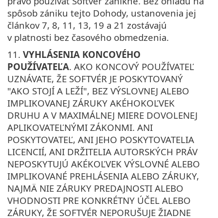
právo používať Softvér zanikne. Bez ohľadu na
spôsob zániku tejto Dohody, ustanovenia jej
článkov 7, 8, 11, 13, 19 a 21 zostávajú
v platnosti bez časového obmedzenia.
11.
VYHLÁSENIA KONCOVÉHO
POUŽÍVATEĽA
. AKO KONCOVÝ POUŽÍVATEĽ
UZNÁVATE, ŽE SOFTVÉR JE POSKYTOVANÝ
"AKO STOJÍ A LEŽÍ", BEZ VÝSLOVNEJ ALEBO
IMPLIKOVANEJ ZÁRUKY AKÉHOKOĽVEK
DRUHU A V MAXIMÁLNEJ MIERE DOVOLENEJ
APLIKOVATEĽNÝMI ZÁKONMI. ANI
POSKYTOVATEĽ, ANI JEHO POSKYTOVATELIA
LICENCIÍ, ANI DRŽITELIA AUTORSKÝCH PRÁV
NEPOSKYTUJÚ AKÉKOĽVEK VÝSLOVNÉ ALEBO
IMPLIKOVANÉ PREHLÁSENIA ALEBO ZÁRUKY,
NAJMÄ NIE ZÁRUKY PREDAJNOSTI ALEBO
VHODNOSTI PRE KONKRÉTNY ÚČEL ALEBO
ZÁRUKY, ŽE SOFTVÉR NEPORUŠUJE ŽIADNE