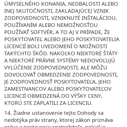
ÚMYSELNÉHO KONANIA, NEDBALOSTI ALEBO
INEJ SKUTOČNOSTI, ZAKLADAJÚCEJ VZNIK
ZODPOVEDNOSTI, VZNIKNUTÉ INŠTALÁCIOU,
POUŽÍVANÍM ALEBO NEMOŽNOSŤOU
POUŽÍVAŤ SOFTVÉR, A TO AJ V PRÍPADE, ŽE
POSKYTOVATEĽ ALEBO JEHO POSKYTOVATELIA
LICENCIÍ BOLI UVEDOMENÍ O MOŽNOSTI
TAKÝCHTO ŠKÔD. NAKOĽKO NIEKTORÉ ŠTÁTY
A NIEKTORÉ PRÁVNE SYSTÉMY NEDOVOĽUJÚ
VYLÚČENIE ZODPOVEDNOSTI, ALE MÔŽU
DOVOĽOVAŤ OBMEDZENIE ZODPOVEDNOSTI,
JE ZODPOVEDNOSŤ POSKYTOVATEĽA, JEHO
ZAMESTNANCOV ALEBO POSKYTOVATEĽOV
LICENCIÍ OBMEDZENÁ DO VÝŠKY CENY,
KTORÚ STE ZAPLATILI ZA LICENCIU.
14. Žiadne ustanovenie tejto Dohody sa
nedotýka práv strany, ktorej zákon priznáva
práva a postavenie spotrebiteľa, pokiaľ je