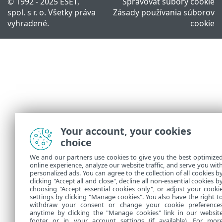
© 1992 - 2025 ESET,
Spravovať súbory cookie
spol. s r. o. Všetky práva
Zásady používania súborov
vyhradené.
cookie
Your account, your cookies
choice
We and our partners use cookies to give you the best optimize
online experience, analyze our website traffic, and serve you wit
personalized ads. You can agree to the collection of all cookies b
clicking "Accept all and close", decline all non-essential cookies b
choosing "Accept essential cookies only", or adjust your cooki
settings by clicking "Manage cookies". You also have the right t
withdraw your consent or change your cookie preference
anytime by clicking the "Manage cookies" link in our websit
footer or in your account settings (if available). For mor