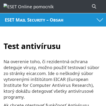
ESET Mail Security – Obsah
Test antivírusu
Na overenie toho, či rezidentná ochrana
deteguje vírusy, možno použiť testovací súbor
zo stránky eicar.com. Ide o neškodný súbor
vytvorenými inštitútom EICAR (European
Institute for Computer Antivirus Research),
ktorý dokážu detegovať všetky antivírusové
programy.
Ak chcete otestovať funkčnosť Antivírusu,