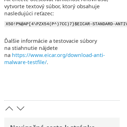
vytvorte textový súbor, ktorý obsahuje
nasledujúci reťazec:
X5O!P%@AP[4\PZX54(P^)7CC)7}$EICAR-STANDARD-ANTI
Ďalšie informácie a testovacie súbory
na stiahnutie nájdete
na
https://www.eicar.org/download-anti-
malware-testfile/
.