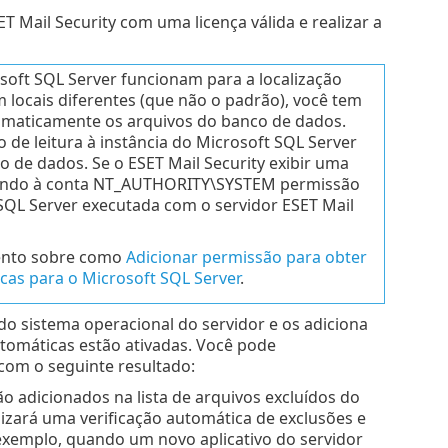
T Mail Security com uma licença válida e realizar a
oft SQL Server funcionam para a localização
 locais diferentes (que não o padrão), você tem
omaticamente os arquivos do banco de dados.
o de leitura à instância do Microsoft SQL Server
 de dados. Se o ESET Mail Security exibir uma
edendo à conta NT_AUTHORITY\SYSTEM permissão
SQL Server executada com o servidor ESET Mail
mento sobre como
Adicionar permissão para obter
cas para o Microsoft SQL Server
.
s do sistema operacional do servidor e os adiciona
utomáticas estão ativadas. Você pode
 com o seguinte resultado:
o adicionados na lista de arquivos excluídos do
lizará uma verificação automática de exclusões e
r exemplo, quando um novo aplicativo do servidor