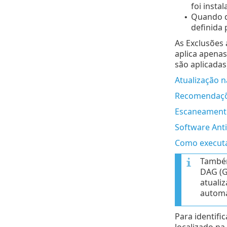
foi insta
Quando d
•
definida 
As Exclusões
aplica apenas
são aplicadas
Atualização n
Recomendaçõe
Escaneamento
Software Ant
Como executa
Também
DAG (G
atuali
automa
Para identifi
localizado na