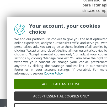
para listar a
sintaxe comp
Conta de per
Your account, your cookies
Esse recurso 
choice
locais de ar
Skype for Bus
We and our partners use cookies to give you the best optimize
o nome de usu
online experience, analyze our website traffic, and serve you wit
para essa fin
personalized ads. You can agree to the collection of all cookies b
(BA) do domín
clicking "Accept all and close", decline all non-essential cookies b
choosing "Accept essential cookies only", or adjust your cooki
settings by clicking "Manage cookies". You also have the right t
withdraw your consent or change your cookie preference
anytime by clicking the "Manage cookies" link in our websit
footer or in your account settings (if available). For mor
information, see our
Cookie Policy
.
ACCEPT ALL AND CLOSE
ACCEPT ESSENTIAL COOKIES ONLY