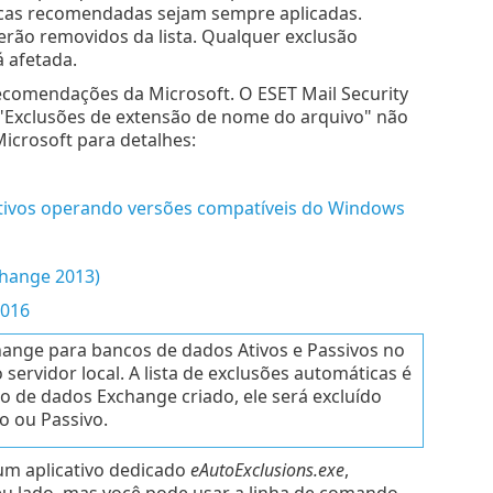
ticas recomendadas sejam sempre aplicadas.
rão removidos da lista. Qualquer exclusão
 afetada.
ecomendações da Microsoft. O ESET Mail Security
e "Exclusões de extensão de nome do arquivo" não
icrosoft para detalhes:
ivos operando versões compatíveis do Windows
change 2013)
2016
ange para bancos de dados Ativos e Passivos no
rvidor local. A lista de exclusões automáticas é
o de dados Exchange criado, ele será excluído
o ou Passivo.
 um aplicativo dedicado
eAutoExclusions.exe
,
seu lado, mas você pode usar a linha de comando