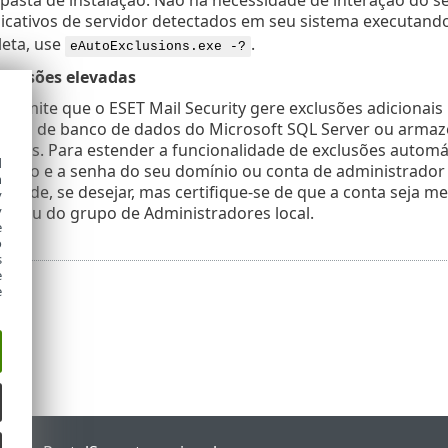
plicativos de servidor detectados em seu sistema executand
leta, use
.
eAutoExclusions.exe -?
missões elevadas
permite que o ESET Mail Security gere exclusões adiciona
quivos de banco de dados do Microsoft SQL Server ou arm
iness. Para estender a funcionalidade de exclusões automáti
d
ário e a senha do seu domínio ou conta de administrador 
h
alidade, se desejar, mas certifique-se de que a conta sej
y
io ou do grupo de Administradores local.
y
e
o
s
e
e