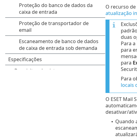
O recurso de 
atualização in
Exclus
padrão
duas o
Para a 
para e
mensag
para
E
Securit
Para o
locais
O ESET Mail S
automaticame
desativar/ati
Quando at
•
escaneame
atualizar