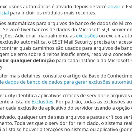
exclusões automáticas é ativado depois de você
ativar
o ESE
icial
para incluir os módulos mais recentes.
ões automáticas para arquivos de banco de dados do Micros
. Se você tiver bancos de dados do Microsoft SQL Server em
pções. Adicionar manualmente as
exclusões
ou excluir aut
exclusão automática, o ESET Mail Security precisa ter acess
ncontrar quais caminhos são usados para arquivos de banco
em de erro sobre direitos insuficientes, resolva-a conc
xibir qualquer definição
para cada instância do Microsoft 
y.
bter mais detalhes, consulte o artigo da Base de Conheci
 de dados de banco de dados para gerar exclusões automáti
ecurity identifica aplicativos críticos de servidor e arquivo
nte à lista de
Exclusões
. Por padrão, todas as exclusões a
var cada exclusão de aplicativo do servidor usando a opção
ivado, qualquer um de seus arquivos e pastas críticos serã
nto. Toda vez que o servidor for reiniciado, o sistema rea
á a lista se houver alterações no sistema ou aplicativo (po