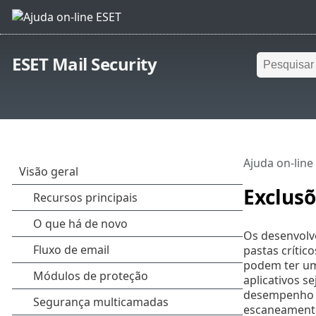
ESET Mail Security
Ajuda on-line
Exclus
Os desenvolve
pastas críti
podem ter uma
aplicativos s
desempenho g
escaneamento