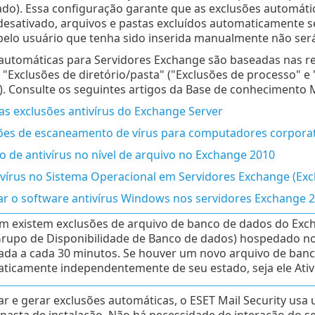
lado). Essa configuração garante que as exclusões automá
esativado, arquivos e pastas excluídos automaticamente se
pelo usuário que tenha sido inserida manualmente não será
 automáticas para Servidores Exchange são baseadas nas r
 "Exclusões de diretório/pasta" ("Exclusões de processo" 
). Consulte os seguintes artigos da Base de conhecimento M
as exclusões antivírus do Exchange Server
s de escaneamento de vírus para computadores corporat
 de antivírus no nível de arquivo no Exchange 2010
ivírus no Sistema Operacional em Servidores Exchange (Ex
r o software antivírus Windows nos servidores Exchange 
 existem exclusões de arquivo de banco de dados do Exch
rupo de Disponibilidade de Banco de dados) hospedado no se
zada a cada 30 minutos. Se houver um novo arquivo de banc
ticamente independentemente de seu estado, seja ele Ativ
car e gerar exclusões automáticas, o ESET Mail Security usa
 pasta de instalação. Não há necessidade de interação do 