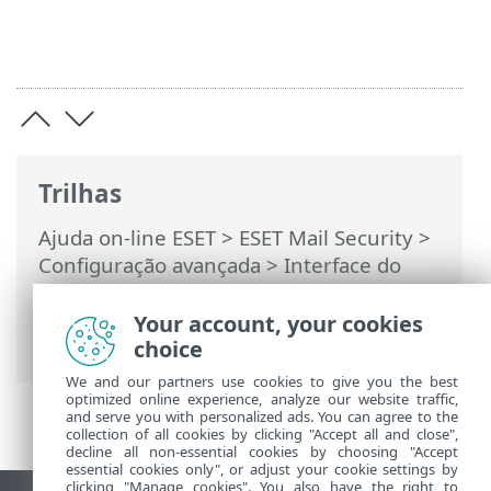
Trilhas
Ajuda on-line ESET
>
ESET Mail Security
>
Configuração avançada
>
Interface do
usuário
>
Notificações
>
Notificações na
área de trabalho
> Encaminhar para e-
Your account, your cookies
mail
choice
We and our partners use cookies to give you the best
optimized online experience, analyze our website traffic,
and serve you with personalized ads. You can agree to the
collection of all cookies by clicking "Accept all and close",
decline all non-essential cookies by choosing "Accept
essential cookies only", or adjust your cookie settings by
clicking "Manage cookies". You also have the right to