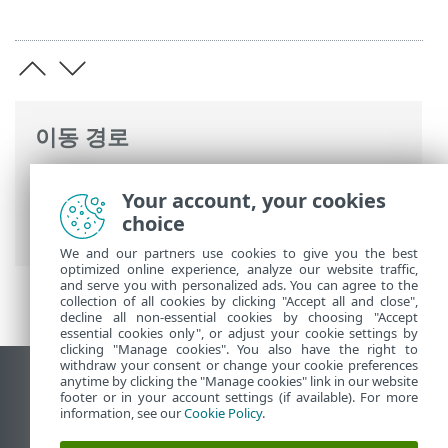
이동 경로
ESET 온라인 도움말
>
ESET Mail Security
>
Your account, your cookies
설치/업그레이드
>
ESET Mail Security 설치
choice
단계
> 초기 모듈 업데이트
We and our partners use cookies to give you the best
optimized online experience, analyze our website traffic,
and serve you with personalized ads. You can agree to the
collection of all cookies by clicking "Accept all and close",
decline all non-essential cookies by choosing "Accept
essential cookies only", or adjust your cookie settings by
clicking "Manage cookies". You also have the right to
withdraw your consent or change your cookie preferences
anytime by clicking the "Manage cookies" link in our website
데스크톱 사이트 보기
footer or in your account settings (if available). For more
End of Life
information, see our
Cookie Policy
.
ESET 지식 베이스