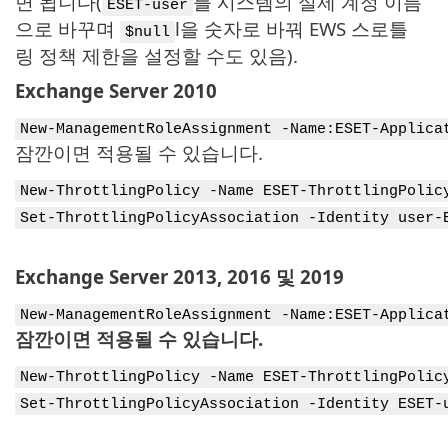
면 됩니다(
를 시스템의 실제 계정 이름
ESET-user
으로 바꾸며
l을 숫자로 바꿔 EWS 스로틀
$null
링 정책 제한을 설정할 수도 있음).
Exchange Server 2010
New-ManagementRoleAssignment -Name:ESET-Applica
잠깐이면 적용될 수 있습니다.
New-ThrottlingPolicy -Name ESET-ThrottlingPolic
Set-ThrottlingPolicyAssociation -Identity user-
Exchange Server 2013, 2016 및 2019
New-ManagementRoleAssignment -Name:ESET-Applica
잠깐이면 적용될 수 있습니다.
New-ThrottlingPolicy -Name ESET-ThrottlingPolic
Set-ThrottlingPolicyAssociation -Identity ESET-