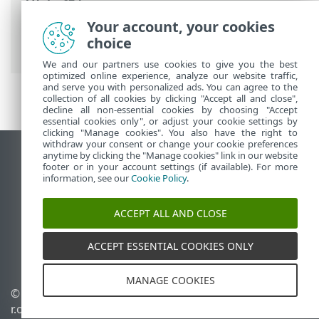
이동 경로
Your account, your cookies
ESET 온라인 도움말
>
ESET Mail Security
>
choice
고급 설정
>
검사
>
장치 검사
> 검사 프로필
We and our partners use cookies to give you the best
optimized online experience, analyze our website traffic,
and serve you with personalized ads. You can agree to the
collection of all cookies by clicking "Accept all and close",
decline all non-essential cookies by choosing "Accept
essential cookies only", or adjust your cookie settings by
clicking "Manage cookies". You also have the right to
withdraw your consent or change your cookie preferences
anytime by clicking the "Manage cookies" link in our website
데스크톱 사이트 보기
footer or in your account settings (if available). For more
End of Life
information, see our
Cookie Policy
.
ESET 지식 베이스
ACCEPT ALL AND CLOSE
ESET 포럼
ESET Status Portal
ACCEPT ESSENTIAL COOKIES ONLY
국가별 지원
MANAGE COOKIES
© 1992 - 2025 ESET, spol. s
쿠키 관리
r.o. - All rights reserved.
쿠키 정책