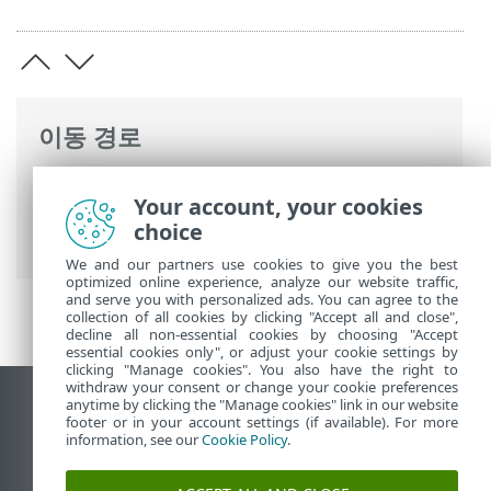
이동 경로
ESET 온라인 도움말
>
ESET Mail Security
>
Your account, your cookies
고급 설정
>
장치 보호
>
이메일 클라이언트
choice
보호
>
사서함 보호
>
통합
> 확인 대화 상자
We and our partners use cookies to give you the best
optimized online experience, analyze our website traffic,
and serve you with personalized ads. You can agree to the
collection of all cookies by clicking "Accept all and close",
decline all non-essential cookies by choosing "Accept
essential cookies only", or adjust your cookie settings by
clicking "Manage cookies". You also have the right to
withdraw your consent or change your cookie preferences
anytime by clicking the "Manage cookies" link in our website
데스크톱 사이트 보기
footer or in your account settings (if available). For more
End of Life
information, see our
Cookie Policy
.
ESET 지식 베이스