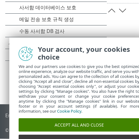
Your account, your cookies
choice
We and our partners use cookies to give you the best optimize
online experience, analyze our website traffic, and serve you wit
personalized ads. You can agree to the collection of all cookies b
clicking "Accept all and close", decline all non-essential cookies b
choosing "Accept essential cookies only", or adjust your cooki
settings by clicking "Manage cookies". You also have the right t
withdraw your consent or change your cookie preference
anytime by clicking the "Manage cookies" link in our websit
footer or in your account settings (if available). For mor
information, see our
Cookie Policy
.
End of Life
ESET 지식 베이스
ESET 포럼
ESET Status Portal
국
ACCEPT ALL AND CLOSE
© 1992 - 2025 ESET, spol. s r.o. - All rights reserved.