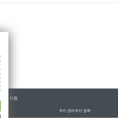
d
h
y
y
e
o
s
e
e
가별 지원
쿠키 관리
쿠키 정책