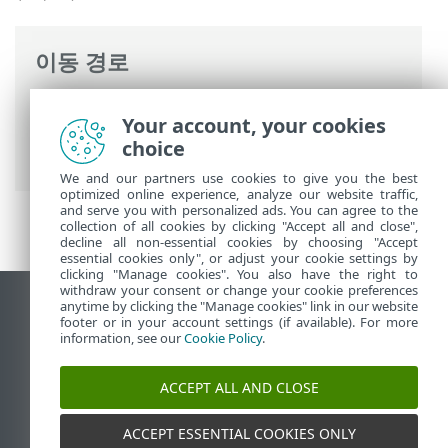
이동 경로
ESET 온라인 도움말
>
ESET Mail Security
>
Your account, your cookies
고급 설정
>
메일 전송 보호
>
메일 전송 보
choice
호 구성
> 에이전트 순위 설정
We and our partners use cookies to give you the best
optimized online experience, analyze our website traffic,
and serve you with personalized ads. You can agree to the
collection of all cookies by clicking "Accept all and close",
decline all non-essential cookies by choosing "Accept
essential cookies only", or adjust your cookie settings by
clicking "Manage cookies". You also have the right to
withdraw your consent or change your cookie preferences
anytime by clicking the "Manage cookies" link in our website
데스크톱 사이트 보기
footer or in your account settings (if available). For more
End of Life
information, see our
Cookie Policy
.
ESET 지식 베이스
ACCEPT ALL AND CLOSE
ESET 포럼
ESET Status Portal
ACCEPT ESSENTIAL COOKIES ONLY
국가별 지원