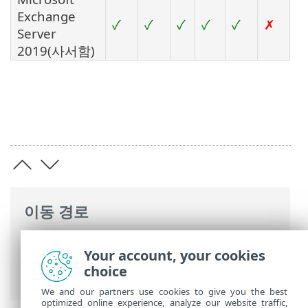
Exchange
✓
✓
✓
✓
✓
✗
Server
2019(사서함)
이동 경로
ESET 온라인 도움말
>
ESET Mail Security
>
Your account, your cookies
개요
>
다중 계층 보안
> 메일 전송 보호 규
choice
칙 생성
We and our partners use cookies to give you the best
optimized online experience, analyze our website traffic,