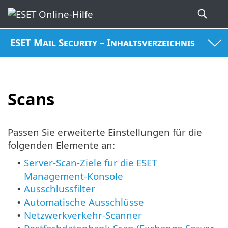
ESET Mail Security – Inhaltsverzeichnis
Scans
Passen Sie erweiterte Einstellungen für die
folgenden Elemente an:
Server-Scan-Ziele für die ESET
•
Management-Konsole
Ausschlussfilter
•
Automatische Ausschlüsse
•
Netzwerkverkehr-Scanner
•