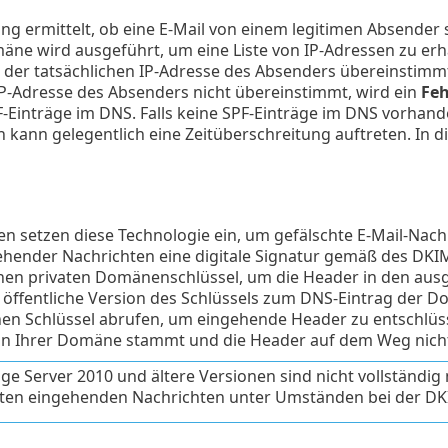
ng ermittelt, ob eine E-Mail von einem legitimen Absender
e wird ausgeführt, um eine Liste von IP-Adressen zu erhal
 der tatsächlichen IP-Adresse des Absenders übereinstimmt,
IP-Adresse des Absenders nicht übereinstimmt, wird ein
Feh
inträge im DNS. Falls keine SPF-Einträge im DNS vorhande
kann gelegentlich eine Zeitüberschreitung auftreten. In di
n setzen diese Technologie ein, um gefälschte E-Mail-Nach
hender Nachrichten eine digitale Signatur gemäß des DKIM
nen privaten Domänenschlüssel, um die Header in den ausg
 öffentliche Version des Schlüssels zum DNS-Eintrag der D
hen Schlüssel abrufen, um eingehende Header zu entschlüss
von Ihrer Domäne stammt und die Header auf dem Weg nich
ge Server 2010 und ältere Versionen sind nicht vollständig 
rten eingehenden Nachrichten unter Umständen bei der DK