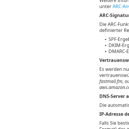
Weitere Info
unter
ARC-An
ARC-Signatur
Die ARC-Funkt
definierter R
SPF-Ergeb
•
DKIM-Erge
•
DMARC-Erg
•
Vertrauensw
Es werden nu
vertrauenswür
fastmail.fm, 
aws.amazon.
DNS-Server 
Die automati
IP-Adresse d
Falls Sie bes
Format) des 