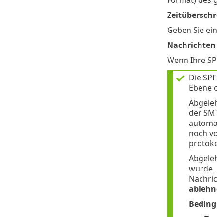
Zeitüberschr
Geben Sie ein
Nachrichten 
Wenn Ihre SP
Die SPF
Ebene o
Abgeleh
der SMT
automat
noch vo
protoko
Abgeleh
wurde. 
Nachric
ablehn
Bedin