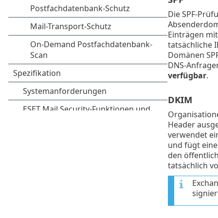
Die SPF-Prüfu
Absenderdomän
Einträgen mit
tatsächliche 
Domänen SPF-E
DNS-Anfragen 
verfügbar
.
DKIM
Organisatione
Header ausge
verwendet ei
und fügt eine
den öffentlic
tatsächlich 
Exchan
signie