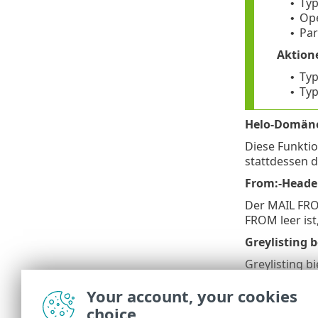
Typ
•
Ope
•
Par
•
Aktion
Typ
•
Typ
•
Helo-Domäne
Diese Funkti
stattdessen 
From:-Heade
Der MAIL FROM
FROM leer ist
Greylisting
Greylisting b
SMTP-Ableh
Your account, your cookies
Sie können
A
choice