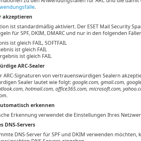
rmationen zu den Anwendungsfällen für ARC und die damit 
wendungsfälle
.
 akzeptieren
ion ist standardmäßig aktiviert. Der ESET Mail Security 
egeln für SPF, DKIM, DMARC und nur in den folgenden Fällen
nis ist gleich FAIL, SOFTFAIL
bnis ist gleich FAIL
ebnis ist gleich FAIL
ürdige ARC-Sealer
r ARC-Signaturen von vertrauenswürdigen Sealern akzeptie
digen Sealer lautet wie folgt:
google.com, gmail.com, googl
outlook.com, hotmail.com, office365.com, microsoft.com, yahoo
com
.
automatisch erkennen
sche Erkennung verwendet die Einstellungen Ihres Netzwer
es DNS-Servers
timmte DNS-Server für SPF und DKIM verwenden möchten, kön
gewünschten DNS Servers eingeben.