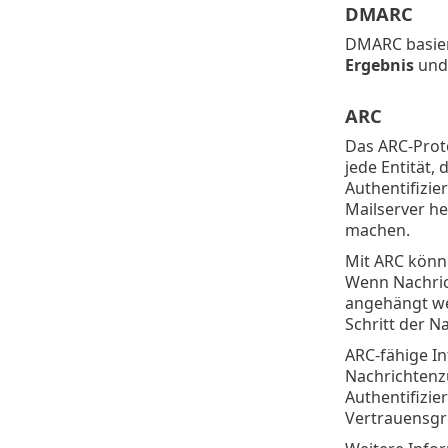
DMARC
DMARC basier
Ergebnis
und 
ARC
Das ARC-Proto
jede Entität,
Authentifizie
Mailserver h
machen.
Mit ARC könn
Wenn Nachric
angehängt we
Schritt der N
ARC-fähige I
Nachrichtenzu
Authentifizi
Vertrauensgr