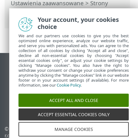
Ustawienia zaawansowane
>
Strony
internetowe i poczta e-mail
> Ochrona
dostępu do stron internetowych
Your account, your cookies
choice
We and our partners use cookies to give you the best
optimized online experience, analyze our website traffic,
and serve you with personalized ads. You can agree to the
collection of all cookies by clicking "Accept all and close",
decline all non-essential cookies by choosing "Accept
essential cookies only", or adjust your cookie settings by
Wyświetl witrynę internetową dla
clicking "Manage cookies". You also have the right to
withdraw your consent or change your cookie preferences
komputerów
anytime by clicking the "Manage cookies" link in our website
footer or in your account settings (if available). For more
End of Life
information, see our
Cookie Policy
.
Baza wiedzy ESET
Forum ESET
ACCEPT ALL AND CLOSE
ESET Status Portal
Pomoc regionalna
ACCEPT ESSENTIAL COOKIES ONLY
©
1992-2026
ESET, spol. s
Zarządzaj plikami cookie
MANAGE COOKIES
r.o. – Wszelkie prawa
Polityka dotycząca plików