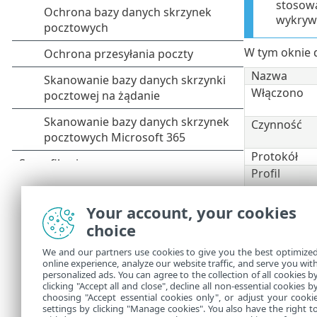
stosowa
wykryw
W tym oknie d
Nazwa
Włączono
Czynność
Protokół
Profil
Maksymalna 
Your account, your cookies
choice
Okres prze
czarnej listy
We and our partners use cookies to give you the best optimize
online experience, analyze our website traffic, and serve you wit
Źródłowy ad
personalized ads. You can agree to the collection of all cookies b
Źródłowe ze
clicking "Accept all and close", decline all non-essential cookies b
choosing "Accept essential cookies only", or adjust your cooki
settings by clicking "Manage cookies". You also have the right t