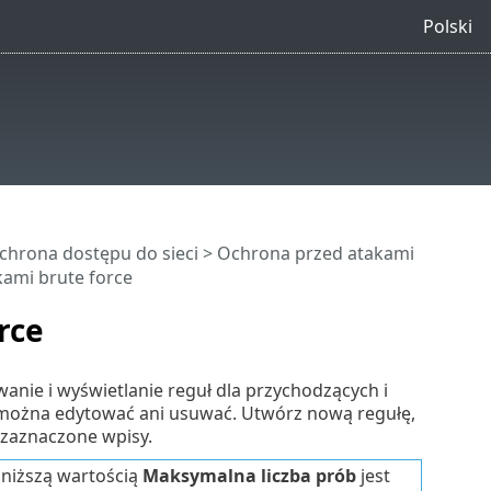
Polski
chrona dostępu do sieci
>
Ochrona przed atakami
ami brute force
rce
anie i wyświetlanie reguł dla przychodzących i
 można edytować ani usuwać. Utwórz nową regułę,
zaznaczone wpisy.
jniższą wartością
Maksymalna liczba prób
jest