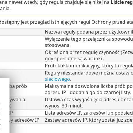
na nawet wtedy, gdy reguła znajduje się niżej na
Liście reg
ania.
ostępny jest przegląd istniejących reguł Ochrony przed at
Nazwa reguły podana przez użytkowni
Wyłączenie tego przełącznika spowoduje,
stosowana.
Określona przez regułę czynność (Zezw
gdy spełnione są warunki.
Protokół komunikacyjny, który ta reguł
Reguły niestandardowe można ustawić 
sieciowego
.
liczba prób
Maksymalna dozwolona liczba prób p
adresu IP i dodania go do czarnej listy.
chowywania
Ustawia czas wygaśnięcia adresu z czarn
 (min)
wynosi 30 minut.
d
h
res IP
Lista adresów IP, zakresów lub podsiec
y
stawy adresów IP
Zestaw adresów IP, który został już zd
y
e
o