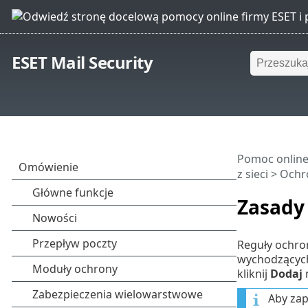
ESET Mail Security
Pomoc online
z sieci
>
Ochro
Zasady
Reguły ochron
wychodzących
kliknij
Dodaj
n
Aby zap