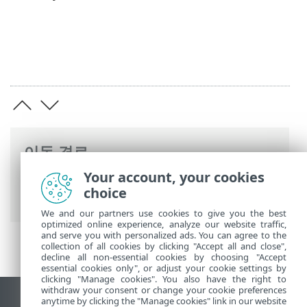
이동 경로
Your account, your cookies
ESET 온라인 도움말
>
ESET Mail Security
>
choice
설치/업그레이드
> 설치 준비
We and our partners use cookies to give you the best
optimized online experience, analyze our website traffic,
and serve you with personalized ads. You can agree to the
collection of all cookies by clicking "Accept all and close",
decline all non-essential cookies by choosing "Accept
essential cookies only", or adjust your cookie settings by
clicking "Manage cookies". You also have the right to
withdraw your consent or change your cookie preferences
anytime by clicking the "Manage cookies" link in our website
데스크톱 사이트 보기