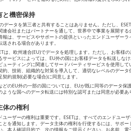
有と機密保持
客様のデータを第三者と共有することはありません。ただし、ES
関連会社またはパートナーを通して、世界中で事業を展開する企
情報は、サービスやサポートの提供といったエンドユーザーラ
転送される場合があります。
ETは、欧州連合(EU)でデータを処理します。ただし、お客様
るサービスによっては、EU外の国にお客様データを転送しなけ
ピューティングに関連してサードパーティサービスを使用してい
契約、技術、組織的な対策を導入して、適切なレベルのデータ保
足契約規制(必要な場合)に同意します。
などのEU外の一部の国については、EUが既に同等のデータ保
のような国へのデータ転送には特別な認可または同意が必要あ
主体の権利
ドユーザーの権利は重要です。ESETは、すべてのエンドユーザー
とを通知します。データ主体の権利を行使するには、サポートフォー
い。本人確認目的で、次の情報をご提示ください。お名前、電子