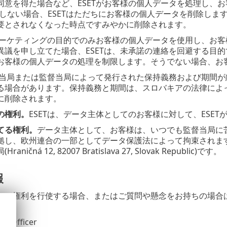
同意を得た場合など、ESETがお客様の個人データを処理し、
在しない場合、ESETはただちにお客様の個人データを削除し
要とされなくなった時点ですみやかに削除されます。
接マーケティングの目的でのみお客様の個人データを使用し、お客
異議を申し立てた場合、ESETは、未承諾の連絡を回避する目
お客様の個人データの処理を制限します。そうでない場合、お
立法当局または監督当局によって発行された保持義務および期間
る場合があります。保持義務と期間は、スロバキアの法律によ
に削除されます。
の権利。
ESETは、データ主体としてのお客様に対して、ESET
てる権利。
データ主体として、お客様は、いつでも監督当局に苦
拠し、欧州連合の一部としてデータ保護法によって拘束されま
ničná 12, 82007 Bratislava 27, Slovak Republic)です。
報
して権利を行使する場合、またはご質問や懸念をお持ちの場合
.o.
on Officer