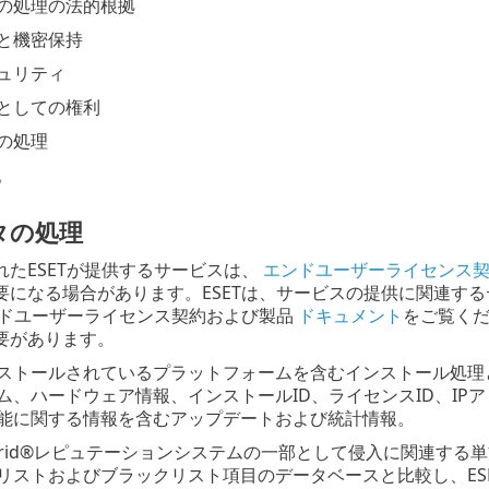
の処理の法的根拠
と機密保持
ュリティ
としての権利
の処理
。
タの処理
れたESETが提供するサービスは、
エンドユーザーライセンス
要になる場合があります。ESETは、サービスの提供に関連す
エンドユーザーライセンス契約および製品
ドキュメント
をご覧くだ
要があります。
ストールされているプラットフォームを含むインストール処理
ム、ハードウェア情報、インストールID、ライセンスID、IP
能に関する情報を含むアップデートおよび統計情報。
LiveGrid®レピュテーションシステムの一部として侵入に関連
リストおよびブラックリスト項目のデータベースと比較し、ES