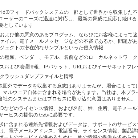
iveGrid®フィードバックシステムの一部として世界から収集し
ユーザーのニーズに迅速に対応し、最新の脅威に反応し続けること
要としています
および他の悪意のあるプログラム、ならびにお客様によって迷
ァイル、電子メールメッセージなどの不審であるか、問題があ
ジェクトの潜在的なサンプルといった侵入情報
の種類、ベンダー、モデル、名前などのローカルネットワーク
レスおよび地理情報、IPパケット、URLおよびイーサネットフ
クラッシュダンプファイルと情報
範囲外でデータを収集する意志はありませんが、場合によって
、マルウェア自体に含まれる場合があります。当社は、本プラ
当社のシステムまたはプロセスに取り込む意図はありません。
IDなどのライセンス情報、および名前、姓、住所、電子メー
サービスの提供のために必要です。
求に含まれる連絡先情報およびデータは、サポートのサービス
は、電子メールアドレス、電話番号、ライセンス情報、製品詳
ポートのサービスを進めるために、他の情報の提供を求められ