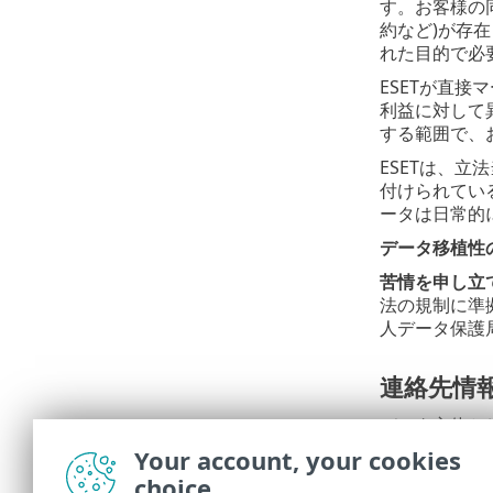
す。お客様の
約など)が存
れた目的で必
ESETが直
利益に対して
する範囲で、
ESETは、
付けられてい
ータは日常的
データ移植性
苦情を申し立
法の規制に準
人データ保護局(Hra
連絡先情
データ主体と
Your account, your cookies
ESET, spol. s r
Data Protecti
choice