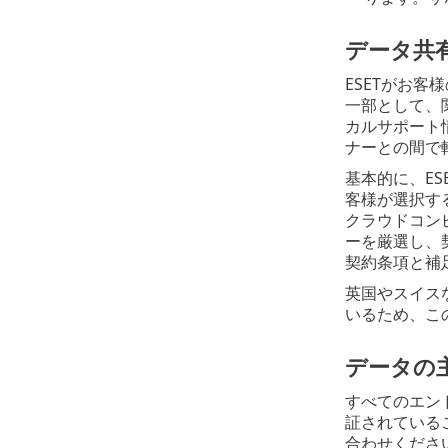
データ共
ESETがお
一部として、
カルサポート
ナーとの間で
基本的に、ES
客様が選択す
クラウドコン
ーを厳選し、
契約条項と補
英国やスイス
いるため、こ
データの
すべてのエン
証されているこ
合わせくださ