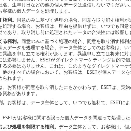
社名。生年月日などの他の個人データは送信しないでください。
お客様の個人データを処理します。
す権利。
同意のみに基づく処理の場合、同意を取り消す権利が適
を処理する場合、お客様は、理由を提供せずに、いつでも同意
効であり、取り消し前に処理されたデータの合法性には影響し
てる権利。
同意のみに基づく処理の場合、同意を取り消す権利が
個人データを処理する場合、データ主体としてのお客様は、いつ
て異議を申し立てる権利があります。異議申し立ては将来に対
には影響しません。ESETがダイレクトマーケティング目的で
する必要はありません。これは、このようなダイレクトマーケ
。他のすべての場合において、お客様は、ESETが個人データ
められます。
は、お客様が同意を取り消したにもかかわらず、ESETは、契
る資格があります。
利。
お客様は、データ主体として、いつでも無料で、ESETに
。
ESETがお客様に関する誤った個人データを間違って処理し
および処理を制限する権利。
データ主体として、お客様は、個