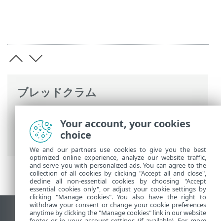
ブレッドクラム
ESETオンラインヘルプ
>
ESET Mail
Your account, your cookies
Security
>
詳細設定
>
Webとメール
> Web
choice
アクセス保護
We and our partners use cookies to give you the best
optimized online experience, analyze our website traffic,
and serve you with personalized ads. You can agree to the
collection of all cookies by clicking "Accept all and close",
decline all non-essential cookies by choosing "Accept
essential cookies only", or adjust your cookie settings by
clicking "Manage cookies". You also have the right to
withdraw your consent or change your cookie preferences
anytime by clicking the "Manage cookies" link in our website
デスクトップサイトの表示
footer or in your account settings (if available). For more