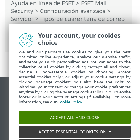
Ayuda en línea de ESET
>
ESET Mail
Security
>
Configuración avanzada
>
Servidor
>
Tipos de cuarentena de correo
>
Cuarentena local
>
Interfaz Web
>
Enviar informes de cuarentena de correo
Your account, your cookies
- tarea programada
choice
We and our partners use cookies to give you the best
optimized online experience, analyze our website traffic,
and serve you with personalized ads. You can agree to the
collection of all cookies by clicking "Accept all and close",
decline all non-essential cookies by choosing "Accept
essential cookies only", or adjust your cookie settings by
clicking "Manage cookies". You also have the right to
withdraw your consent or change your cookie preferences
Ver sitio del escritorio
anytime by clicking the "Manage cookies" link in our website
footer or in your account settings (if available). For more
End of Life
information, see our
Cookie Policy
.
Base de conocimiento de ESET
Foro de ESET
ACCEPT ALL AND CLOSE
ESET Status Portal
Soporte regional
ACCEPT ESSENTIAL COOKIES ONLY