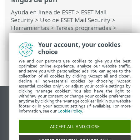
Ayuda en línea de ESET
>
ESET Mail
Security
>
Uso de ESET Mail Security
>
Herramientas
>
Tareas programadas
>
Tareas programadas: Agregar tarea
>
Informe de protección del servidor de
Your account, your cookies
correo electrónico
choice
We and our partners use cookies to give you the best
optimized online experience, analyze our website traffic,
and serve you with personalized ads. You can agree to the
collection of all cookies by clicking "Accept all and close",
decline all non-essential cookies by choosing "Accept
essential cookies only", or adjust your cookie settings by
clicking "Manage cookies". You also have the right to
withdraw your consent or change your cookie preferences
Ver sitio del escritorio
anytime by clicking the "Manage cookies" link in our website
footer or in your account settings (if available). For more
End of Life
information, see our
Cookie Policy
.
Base de conocimiento de ESET
Foro de ESET
ACCEPT ALL AND CLOSE
ESET Status Portal
Soporte regional