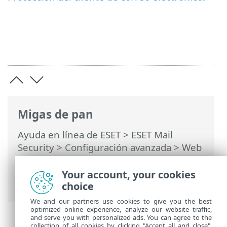
Migas de pan
Ayuda en línea de ESET
>
ESET Mail
Security
>
Configuración avanzada
>
Web
y correo electrónico
>
Protección del
cliente de correo electrónico
> Barra de
Your account, your cookies
herramientas de Microsoft Outlook
choice
We and our partners use cookies to give you the best
optimized online experience, analyze our website traffic,
and serve you with personalized ads. You can agree to the
collection of all cookies by clicking "Accept all and close",