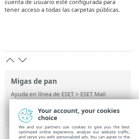
cuenta de usuario esté configurada para
tener acceso a todas las carpetas públicas.
Migas de pan
Ayuda en línea de ESET
>
ESET Mail
Security
>
Configuración avanzada
>
Servidor
> Exploración de la base de
Your account, your cookies
datos del buzón de correo a petición
choice
We and our partners use cookies to give you the best
optimized online experience, analyze our website traffic,
and serve you with personalized ads. You can agree to the