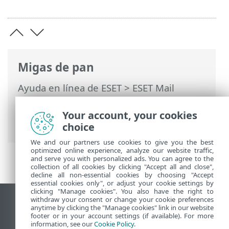
Migas de pan
Ayuda en línea de ESET
>
ESET Mail
Security
>
Configuración avanzada
>
Servidor
>
Protección antispam
>
Your account, your cookies
Protección contra retrodispersión
choice
We and our partners use cookies to give you the best
optimized online experience, analyze our website traffic,
and serve you with personalized ads. You can agree to the
collection of all cookies by clicking "Accept all and close",
decline all non-essential cookies by choosing "Accept
essential cookies only", or adjust your cookie settings by
clicking "Manage cookies". You also have the right to
withdraw your consent or change your cookie preferences
Ver sitio del escritorio
anytime by clicking the "Manage cookies" link in our website
footer or in your account settings (if available). For more
End of Life
information, see our
Cookie Policy
.