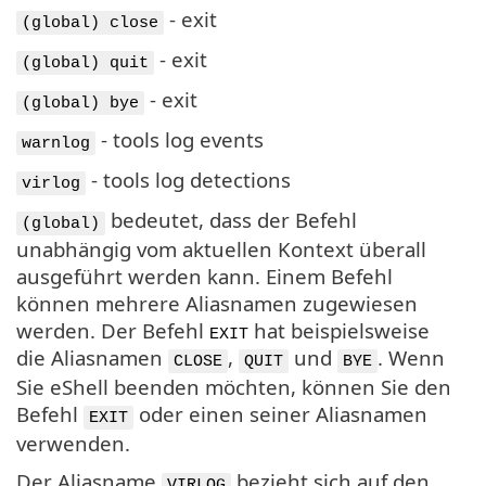
- exit
(global) close
- exit
(global) quit
- exit
(global) bye
- tools log events
warnlog
- tools log detections
virlog
bedeutet, dass der Befehl
(global)
unabhängig vom aktuellen Kontext überall
ausgeführt werden kann. Einem Befehl
können mehrere Aliasnamen zugewiesen
werden. Der Befehl
hat beispielsweise
EXIT
die Aliasnamen
,
und
. Wenn
CLOSE
QUIT
BYE
Sie eShell beenden möchten, können Sie den
Befehl
oder einen seiner Aliasnamen
EXIT
verwenden.
Der Aliasname
bezieht sich auf den
VIRLOG