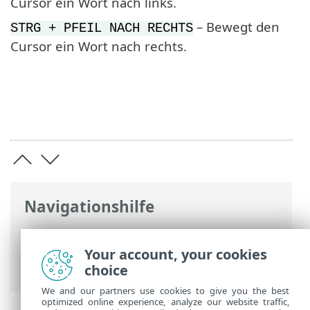
Cursor ein Wort nach links.
– Bewegt den
STRG + PFEIL NACH RECHTS
Cursor ein Wort nach rechts.
Navigationshilfe
ESET Online-Hilfe
>
ESET Mail Security
>
Arbeiten mit ESET Mail Security
>
Tools
>
Your account, your cookies
ESET-Shell
> Tastaturbefehle
choice
We and our partners use cookies to give you the best
optimized online experience, analyze our website traffic,