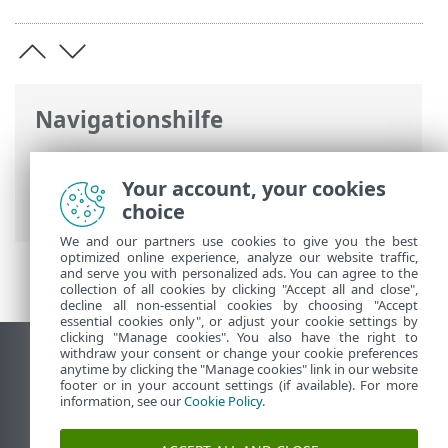
Navigationshilfe
ESET Online-Hilfe
>
ESET Mail Security
>
ESET Mail Security aktivieren
> ESET
Your account, your cookies
PROTECT Hub Konto
choice
We and our partners use cookies to give you the best
optimized online experience, analyze our website traffic,
and serve you with personalized ads. You can agree to the
collection of all cookies by clicking "Accept all and close",
decline all non-essential cookies by choosing "Accept
essential cookies only", or adjust your cookie settings by
clicking "Manage cookies". You also have the right to
withdraw your consent or change your cookie preferences
Desktop-Site anzeigen
anytime by clicking the "Manage cookies" link in our website
footer or in your account settings (if available). For more
End of Life
information, see our
Cookie Policy
.
ESET Knowledgebase
ESET-Forum