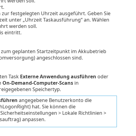
rt werden soll.
t.
zur festgelegten Uhrzeit ausgeführt. Geben Sie
rtzeit unter „Uhrzeit Taskausführung“ an. Wählen
hrt werden soll.
 eintritt.
r zum geplanten Startzeitpunkt im Akkubetrieb
tromversorgung) angeschlossen sind.
ten Task
Externe Anwendung ausführen
oder
e
On-Demand-Computer-Scans
in
reigegebenen Speichertyp.
sführen
angegebene Benutzerkonto die
hLogonRight) hat. Sie können die
Sicherheitseinstellungen > Lokale Richtlinien >
sauftrag) anpassen.