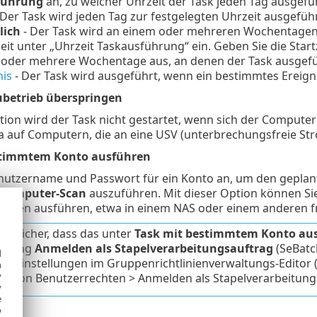
führung
an, zu welcher Uhrzeit der Task jeden Tag ausgefüh
 Der Task wird jeden Tag zur festgelegten Uhrzeit ausgeführ
lich
- Der Task wird an einem oder mehreren Wochentagen 
zeit unter „Uhrzeit Taskausführung“ ein. Geben Sie die Sta
n oder mehrere Wochentage aus, an denen der Task ausgefü
nis
- Der Task wird ausgeführt, wenn ein bestimmtes Ereignis
ubetrieb überspringen
tion wird der Task nicht gestartet, wenn sich der Compute
wa auf Computern, die an eine USV (unterbrechungsfreie S
stimmtem Konto ausführen
nutzername und Passwort für ein Konto an, um den geplan
Computer-Scan
auszuführen. Mit dieser Option können Si
gaben ausführen, etwa in einem NAS oder einem anderen f
Sie sicher, dass das unter
Task mit bestimmtem Konto au
tigung
Anmelden als Stapelverarbeitungsauftrag
(SeBatc
d
nieneinstellungen im Gruppenrichtlinienverwaltungs-Editor (
h
y
n von Benutzerrechten > Anmelden als Stapelverarbeitung
y
e
o