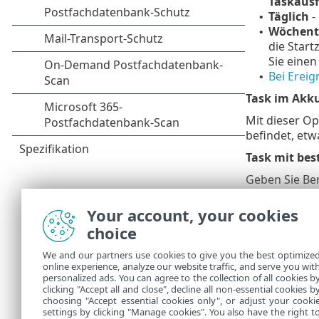
Taskaus
Täglich
-
•
Wöchent
•
die Start
Sie eine
Bei Ereig
•
Task im Akk
Mit dieser Op
befindet, et
Task mit be
Geben Sie Be
On-Demand-
Netzwerkfrei
Your account, your cookies
choice
Stellen 
Berech
We and our partners use cookies to give you the best optimize
Richtli
online experience, analyze our website traffic, and serve you wit
personalized ads. You can agree to the collection of all cookies b
Zuweise
clicking "Accept all and close", decline all non-essential cookies b
choosing "Accept essential cookies only", or adjust your cooki
settings by clicking "Manage cookies". You also have the right t