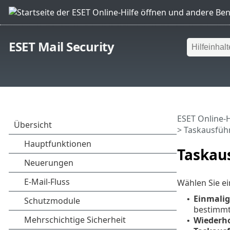
ESET Mail Security
ESET Online-H
> Taskausfüh
Taskau
Wählen Sie ei
Einmalig
•
bestimmt
Wiederho
•