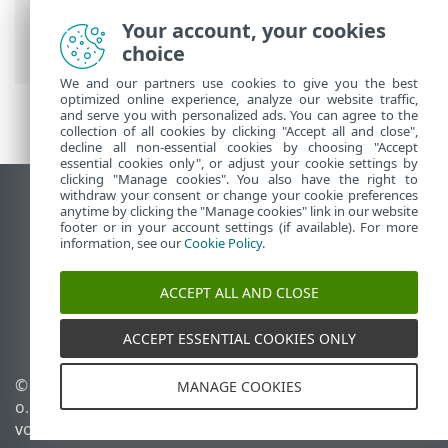
Arbeiten mit ESET Mail Security
>
Einstellungen
> Einstellungen
Your account, your cookies
importieren/exportieren
choice
We and our partners use cookies to give you the best
optimized online experience, analyze our website traffic,
and serve you with personalized ads. You can agree to the
collection of all cookies by clicking "Accept all and close",
decline all non-essential cookies by choosing "Accept
essential cookies only", or adjust your cookie settings by
clicking "Manage cookies". You also have the right to
withdraw your consent or change your cookie preferences
Desktop-Site anzeigen
anytime by clicking the "Manage cookies" link in our website
footer or in your account settings (if available). For more
End of Life
information, see our
Cookie Policy
.
ESET Knowledgebase
ESET-Forum
ACCEPT ALL AND CLOSE
ESET Status Portal
Regionaler Support
ACCEPT ESSENTIAL COOKIES ONLY
©
1992-2026
ESET, spol. s r.
Cookies verwalten
MANAGE COOKIES
o. - Alle Rechte
Cookie-Richtlinie
vorbehalten.