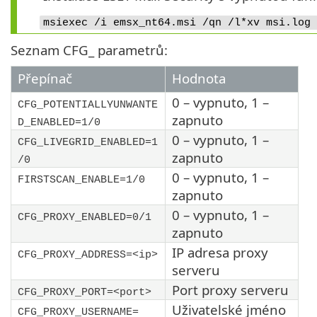
msiexec /i emsx_nt64.msi /qn /l*xv msi.log 
Seznam CFG_ parametrů:
Přepínač
Hodnota
0 – vypnuto, 1 –
CFG_POTENTIALLYUNWANTE
zapnuto
D_ENABLED=1/0
0 – vypnuto, 1 –
CFG_LIVEGRID_ENABLED=1
zapnuto
/0
0 – vypnuto, 1 –
FIRSTSCAN_ENABLE=1/0
zapnuto
0 – vypnuto, 1 –
CFG_PROXY_ENABLED=0/1
zapnuto
IP adresa proxy
CFG_PROXY_ADDRESS=<ip>
serveru
Port proxy serveru
CFG_PROXY_PORT=<port>
Uživatelské jméno
CFG_PROXY_USERNAME=