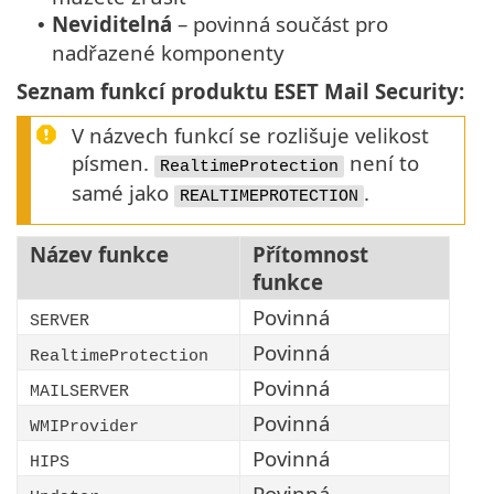
Neviditelná
– povinná součást pro
•
nadřazené komponenty
Seznam funkcí produktu ESET Mail Security:
V názvech funkcí se rozlišuje velikost
písmen.
není to
RealtimeProtection
samé jako
.
REALTIMEPROTECTION
Název funkce
Přítomnost
funkce
Povinná
SERVER
Povinná
RealtimeProtection
Povinná
MAILSERVER
Povinná
WMIProvider
Povinná
HIPS
Povinná