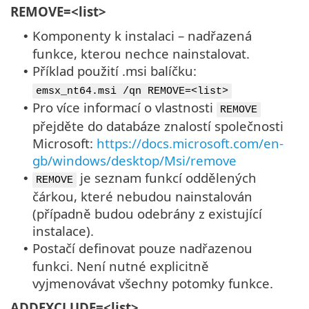
REMOVE=<list>
Komponenty k instalaci – nadřazená
•
funkce, kterou nechce nainstalovat.
Příklad použití .msi balíčku:
•
emsx_nt64.msi /qn REMOVE=<list>
Pro více informací o vlastnosti
•
REMOVE
přejděte do databáze znalostí společnosti
Microsoft:
https://docs.microsoft.com/en-
gb/windows/desktop/Msi/remove
je seznam funkcí oddělených
•
REMOVE
čárkou, které nebudou nainstalován
(případně budou odebrány z existující
instalace).
Postačí definovat pouze nadřazenou
•
funkci. Není nutné explicitně
vyjmenovávat všechny potomky funkce.
ADDEXCLUDE=<list>