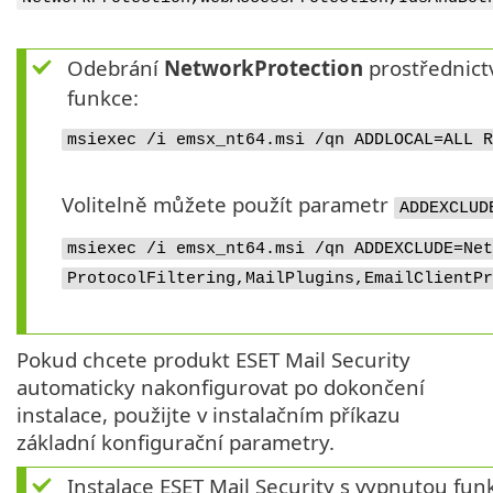
Odebrání
NetworkProtection
prostřednic
funkce:
msiexec /i emsx_nt64.msi /qn ADDLOCAL=ALL R
Volitelně můžete použít parametr
ADDEXCLUD
msiexec /i emsx_nt64.msi /qn ADDEXCLUDE=Net
ProtocolFiltering,MailPlugins,EmailClientPr
Pokud chcete produkt ESET Mail Security
automaticky nakonfigurovat po dokončení
instalace, použijte v instalačním příkazu
základní konfigurační parametry.
Instalace ESET Mail Security s vypnutou fun