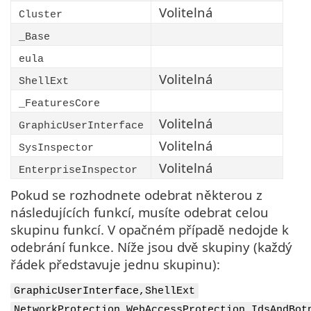
Volitelná
Cluster
_Base
eula
Volitelná
ShellExt
_FeaturesCore
Volitelná
GraphicUserInterface
Volitelná
SysInspector
Volitelná
EnterpriseInspector
Pokud se rozhodnete odebrat některou z
následujících funkcí, musíte odebrat celou
skupinu funkcí. V opačném případě nedojde k
odebrání funkce. Níže jsou dvě skupiny (každý
řádek představuje jednu skupinu):
GraphicUserInterface,ShellExt
NetworkProtection,WebAccessProtection,IdsAndBot