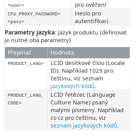
pro ověření
<user>
Heslo pro
CFG_PROXY_PASSWORD=
autentifikaci
<pass>
Parametry jazyka
: Jazyk produktu (definovat
je nutné oba parametry)
Přepínač
Hodnota
LCID desítkové číslo (Locale
PRODUCT_LANG=
ID). Například 1029 pro
češtinu, viz seznam
jazykových kódů
.
LCID řetězec (Language
PRODUCT_LANG_
Culture Name) psaný
CODE=
malými písmeny. Například
cs-cz pro češtinu, viz
seznam jazykových kódů
.