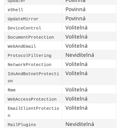
Updater
Povinná
eShell
Povinná
UpdateMirror
Volitelná
DeviceControl
Volitelná
DocumentProtection
Volitelná
WebAndEmail
Neviditelná
ProtocolFiltering
Volitelná
NetworkProtection
Volitelná
IdsAndBotnetProtecti
on
Volitelná
Rmm
Volitelná
WebAccessProtection
Volitelná
EmailClientProtectio
n
Neviditelná
MailPlugins