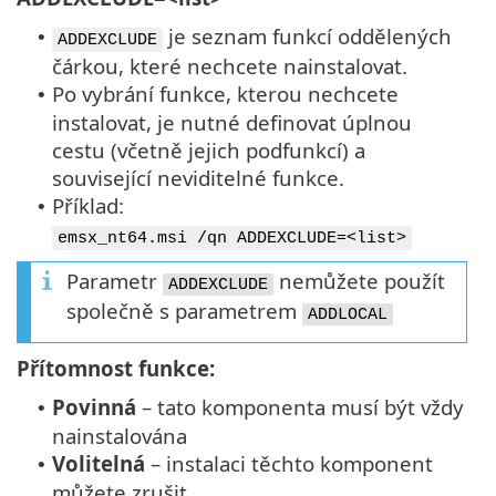
je seznam funkcí oddělených
•
ADDEXCLUDE
čárkou, které nechcete nainstalovat.
Po vybrání funkce, kterou nechcete
•
instalovat, je nutné definovat úplnou
cestu (včetně jejich podfunkcí) a
související neviditelné funkce.
Příklad:
•
emsx_nt64.msi /qn ADDEXCLUDE=<list>
Parametr
nemůžete použít
ADDEXCLUDE
společně s parametrem
ADDLOCAL
Přítomnost funkce:
Povinná
– tato komponenta musí být vždy
•
nainstalována
Volitelná
– instalaci těchto komponent
•
můžete zrušit