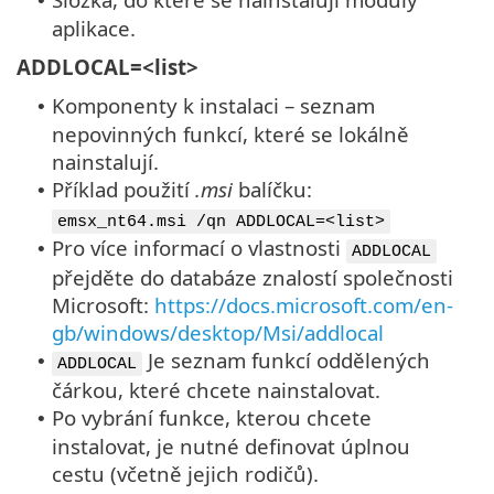
•
aplikace.
ADDLOCAL=<list>
Komponenty k instalaci – seznam
•
nepovinných funkcí, které se lokálně
nainstalují.
Příklad použití
.msi
balíčku:
•
emsx_nt64.msi /qn ADDLOCAL=<list>
Pro více informací o vlastnosti
•
ADDLOCAL
přejděte do databáze znalostí společnosti
Microsoft:
https://docs.microsoft.com/en-
gb/windows/desktop/Msi/addlocal
Je seznam funkcí oddělených
•
ADDLOCAL
čárkou, které chcete nainstalovat.
Po vybrání funkce, kterou chcete
•
instalovat, je nutné definovat úplnou
cestu (včetně jejich rodičů).