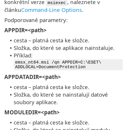
konkrétní verze
, naleznete v
msiexec
článku
Command-Line Options
.
Podporované parametry:
APPDIR=<path>
cesta – platná cesta ke složce.
•
Složka, do které se aplikace nainstaluje.
•
Příklad:
•
emsx_nt64.msi /qn APPDIR=C:\ESET\
ADDLOCAL=DocumentProtection
APPDATADIR=<path>
cesta – platná cesta ke složce.
•
Složka, do které se nainstalují datové
•
soubory aplikace.
MODULEDIR=<path>
cesta – platná cesta ke složce.
•
Složka, do které se nainstalují moduly