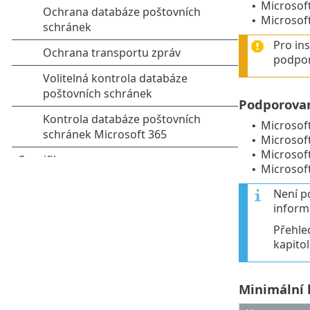
Microsof
•
Microsof
•
Pro in
podpor
Podporovan
Microsof
•
Microsof
•
Microsof
•
Microsof
•
Není p
inform
Přehle
kapito
Minimální 