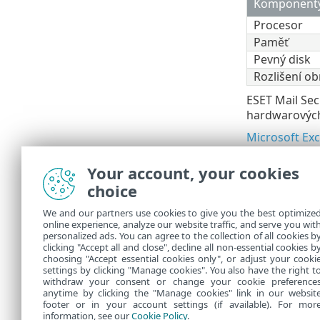
Komponent
Procesor
Paměť
Pevný disk
Rozlišení o
ESET Mail Sec
hardwarových
Microsoft Ex
Microsoft Ex
Your account, your cookies
Microsoft Ex
choice
Před i
We and our partners use cookies to give you the best optimize
operač
online experience, analyze our website traffic, and serve you wit
personalized ads. You can agree to the collection of all cookies b
chvíli,
clicking "Accept all and close", decline all non-essential cookies b
choosing "Accept essential cookies only", or adjust your cooki
settings by clicking "Manage cookies". You also have the right t
withdraw your consent or change your cookie preference
anytime by clicking the "Manage cookies" link in our websit
footer or in your account settings (if available). For mor
information, see our
Cookie Policy
.