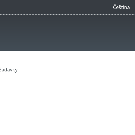
Čeština
žadavky