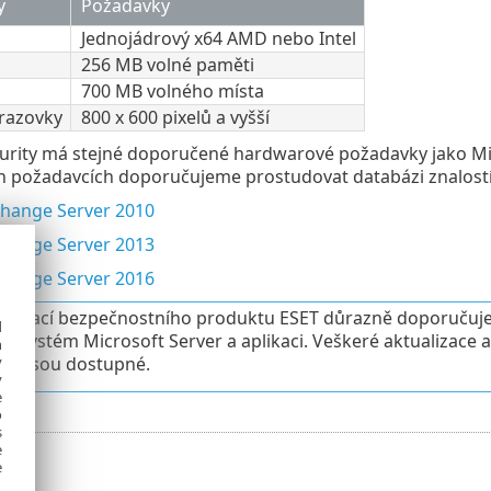
y
Požadavky
Jednojádrový x64 AMD nebo Intel
256 MB volné paměti
700 MB volného místa
brazovky
800 x 600 pixelů a vyšší
urity má stejné doporučené hardwarové požadavky jako Mic
 požadavcích doporučujeme prostudovat databázi znalostí 
change Server 2010
change Server 2013
change Server 2016
nstalací bezpečnostního produktu ESET důrazně doporučujem
d
ní systém Microsoft Server a aplikaci. Veškeré aktualizace
h
y
 kdy jsou dostupné.
y
e
o
s
e
e