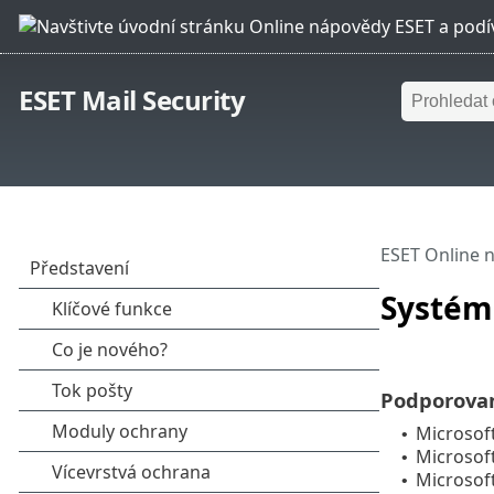
ESET Mail Security
ESET Online 
Systém
Podporovan
Microsof
•
Microsof
•
Microsof
•