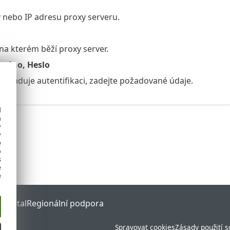
 nebo IP adresu proxy serveru.
 na kterém běží proxy server.
jméno, Heslo
vyžaduje autentifikaci, zadejte požadované údaje.
d
h
y
y
e
o
s
e
e
 Portal
Regionální podpora
Spravovat cookies
Zásady použití 