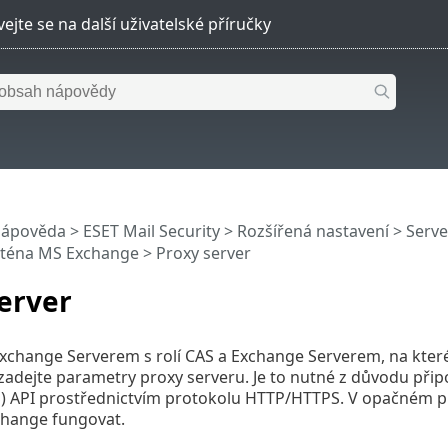
nápověda
>
ESET Mail Security
>
Rozšířená nastavení
>
Serve
nténa MS Exchange
> Proxy server
erver
change Serverem s rolí CAS a Exchange Serverem, na kterém
 zadejte parametry proxy serveru. Je to nutné z důvodu při
S) API prostřednictvím protokolu HTTP/HTTPS. V opačném 
change fungovat.