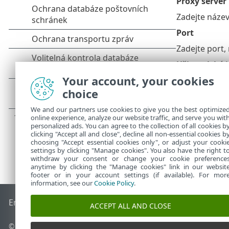
Proxy server
Zadejte název
Port
Zadejte port,
Uživatelské 
Your account, your cookies
Pokud server 
choice
We and our partners use cookies to give you the best optimize
online experience, analyze our website traffic, and serve you wit
personalized ads. You can agree to the collection of all cookies b
clicking "Accept all and close", decline all non-essential cookies b
choosing "Accept essential cookies only", or adjust your cooki
settings by clicking "Manage cookies". You also have the right t
withdraw your consent or change your cookie preference
anytime by clicking the "Manage cookies" link in our websit
footer or in your account settings (if available). For mor
information, see our
Cookie Policy
.
End of Life
ESET Databáze znalostí
ESET Forum
ESET Status
ACCEPT ALL AND CLOSE
©
1992-2026
ESET, spol. s r.o. - Všechna práva vyhrazena.