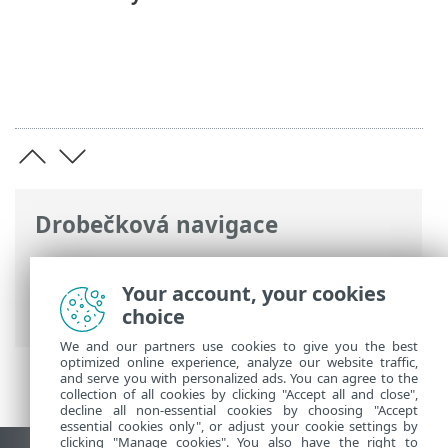
Drobečková navigace
ESET Online nápověda
>
ESET Mail
Security
>
Začínáme
>
Přehled
> Jsou
Your account, your cookies
dostupné aktualizace Windows
choice
We and our partners use cookies to give you the best
optimized online experience, analyze our website traffic,
and serve you with personalized ads. You can agree to the
collection of all cookies by clicking "Accept all and close",
decline all non-essential cookies by choosing "Accept
essential cookies only", or adjust your cookie settings by
clicking "Manage cookies". You also have the right to