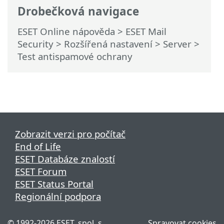
Drobečková navigace
ESET Online nápověda
>
ESET Mail
Security
>
Rozšířená nastavení
>
Server
>
Test antispamové ochrany
Zobrazit verzi pro počítač
End of Life
ESET Databáze znalostí
ESET Forum
ESET Status Portal
Regionální podpora
©
1992-2026
ESET, spol. s
Spravovat cookies