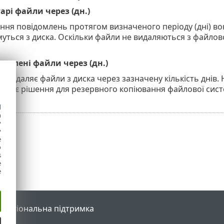
рі файли через (дн.)
ння повідомлень протягом визначеного періоду (дні) во
уться з диска. Оскільки файли не видаляються з файлов
алені файли через (дн.)
 видаляє файли з диска через зазначену кількість днів.
немає рішення для резервного копіювання файлової сист
d
h
y
y
e
o
s
e
e
l
Регіональна підтримка