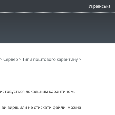
Українська
>
Сервер
>
Типи поштового карантину
>
ристовується локальним карантином.
о ви вирішили не стискати файли, можна